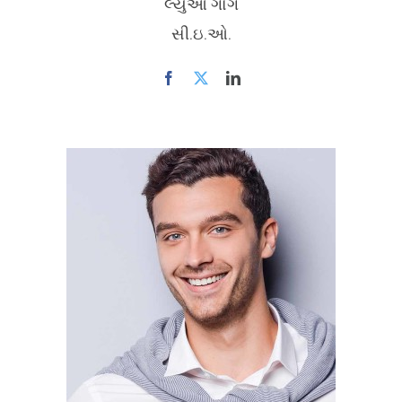
લ્યુઓ ગોંગ
સી.ઇ.ઓ.