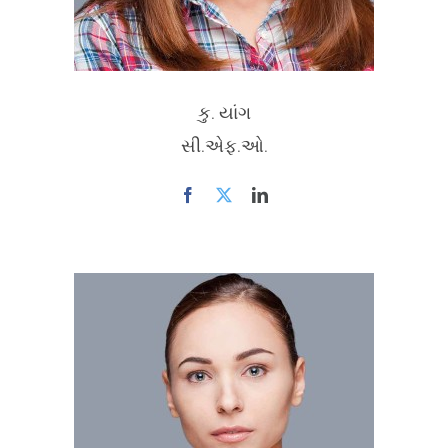
કુ. યાંગ
સી.એફ.ઓ.