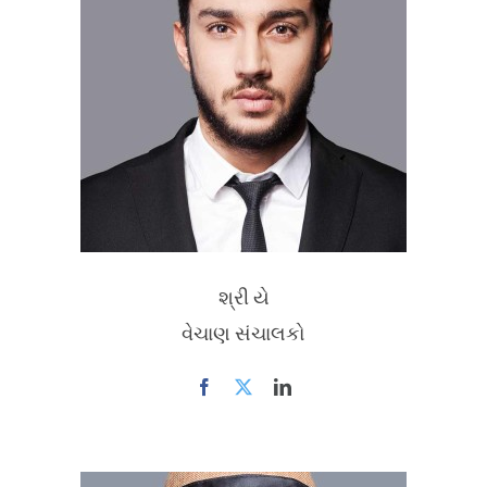
શ્રી યે
વેચાણ સંચાલકો