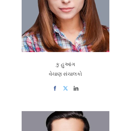
કુ હુઆંગ
વેચાણ સંચાલકો