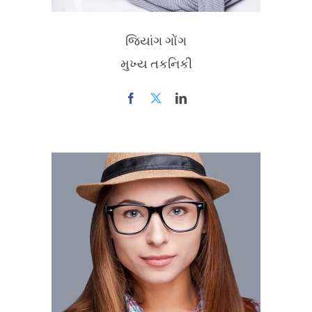
જિયાંગ ગોંગ
મુખ્ય તકનિકી