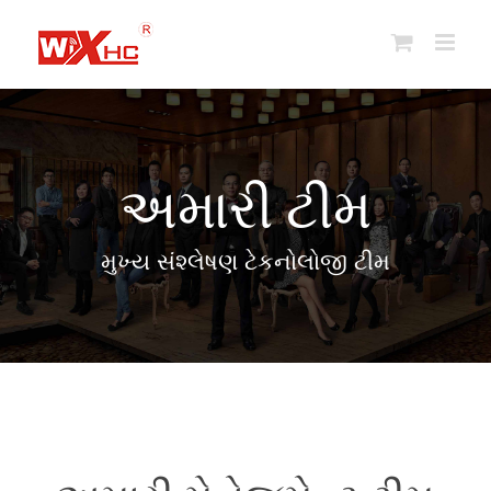
સામગ્રી
પર
જાઓ
અમારી ટીમ
મુખ્ય સંશ્લેષણ ટેકનોલોજી ટીમ