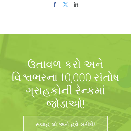
ઉતાવળ કરો અને
વિશ્વભરના 10,000 સંતોષ
ગ્રાહકોની રેન્કમાં
જોડાઓ!
સલાહ લો અને હવે ખરીદો!