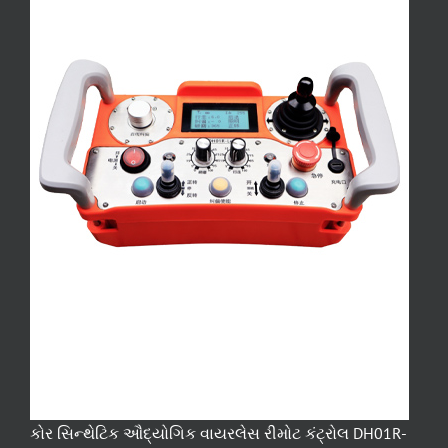
કોર સિન્થેટિક ઔદ્યોગિક વાયરલેસ રીમોટ કંટ્રોલ DH01R-