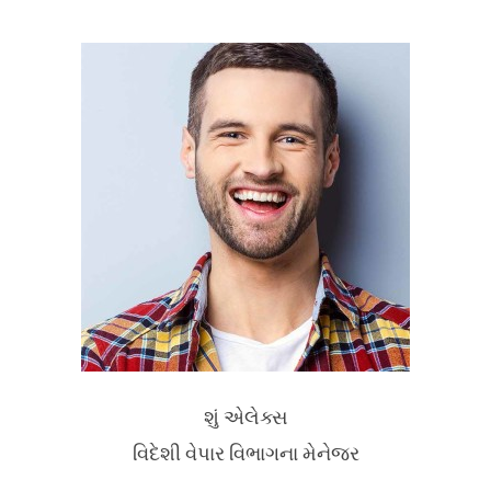
શું એલેક્સ
વિદેશી વેપાર વિભાગના મેનેજર