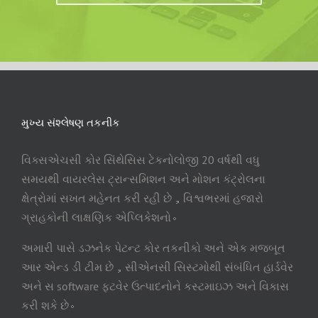
મુખ્ય સંશ્લેષણ તકનીક
વિક્સએચસી કોર સિંથેસિસ ટેકનોલોજી 20 વર્ષથી વધુ
સમયથી વાયરલેસ ટ્રાન્સમિશન અને મોશન કંટ્રોલના
ક્ષેત્રોમાં સખત મહેનત કરી રહી છે，વિશ્વભરમાં હજારો
ગ્રાહકોની લાક્ષણિક એપ્લિકેશનો。
અમારી પાસે ડઝનેક પેટન્ટ કોર તકનીકો અને એક મજબૂત
આર એન્ડ ડી ટીમ છે，સીએનસી સિસ્ટમોથી સંબંધિત હાર્ડવેર
અને સ software ફ્ટવેર ઉત્પાદનોને કસ્ટમાઇઝ અને વિકાસ
કરી શકે છે。