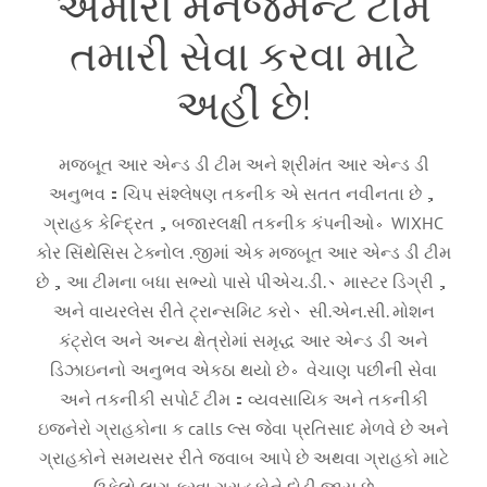
અમારી મેનેજમેન્ટ ટીમ
તમારી સેવા કરવા માટે
અહીં છે!
મજબૂત આર એન્ડ ડી ટીમ અને શ્રીમંત આર એન્ડ ડી
અનુભવ：ચિપ સંશ્લેષણ તકનીક એ સતત નવીનતા છે，
ગ્રાહક કેન્દ્રિત，બજારલક્ષી તકનીક કંપનીઓ。WIXHC
કોર સિંથેસિસ ટેક્નોલ .જીમાં એક મજબૂત આર એન્ડ ડી ટીમ
છે，આ ટીમના બધા સભ્યો પાસે પીએચ.ડી.、માસ્ટર ડિગ્રી，
અને વાયરલેસ રીતે ટ્રાન્સમિટ કરો、સી.એન.સી. મોશન
કંટ્રોલ અને અન્ય ક્ષેત્રોમાં સમૃદ્ધ આર એન્ડ ડી અને
ડિઝાઇનનો અનુભવ એકઠા થયો છે。વેચાણ પછીની સેવા
અને તકનીકી સપોર્ટ ટીમ：વ્યવસાયિક અને તકનીકી
ઇજનેરો ગ્રાહકોના ક calls લ્સ જેવા પ્રતિસાદ મેળવે છે અને
ગ્રાહકોને સમયસર રીતે જવાબ આપે છે અથવા ગ્રાહકો માટે