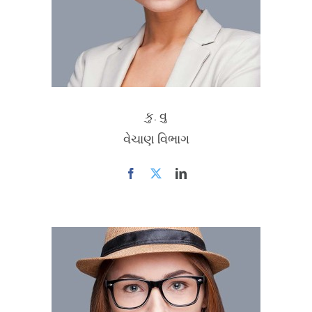
કુ. વુ
વેચાણ વિભાગ