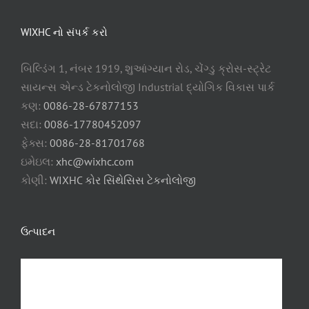
WIXHC નો સંપર્ક કરો
બિલ્ડિંગ 1, નંબર 1919, શુઆંગ્યાન રોડ, ચેંગ્ડુ ક્રોસ-સ્ટ્રેટ
સાયન્સ એન્ડ ટેકનોલોજી Industrial દ્યોગિક વિકાસ પાર્ક
કણ:
0086-28-67877153
સદા:
0086-17780452097
ફેક્સ:
0086-28-81701768
ઇમેઇલ:
xhc@wixhc.com
કોણી:
WIXHC કોર સિંથેસિસ ટેકનોલોજી
ઉત્પાદન