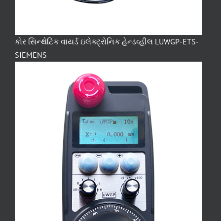
કોર સિન્થેટિક વાયર્ડ ઇલેક્ટ્રોનિક હેન્ડવ્હીલ LUWGP-ETS-
SIEMENS