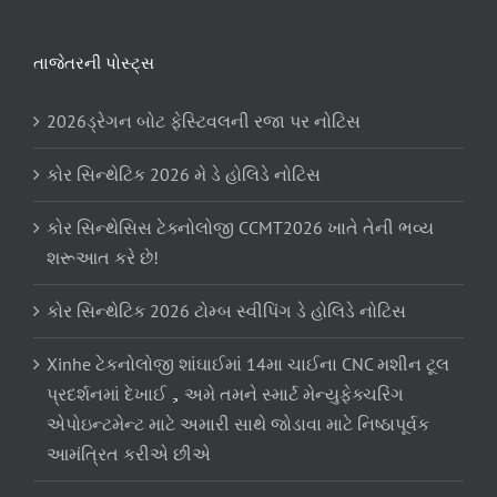
તાજેતરની પોસ્ટ્સ
2026ડ્રેગન બોટ ફેસ્ટિવલની રજા પર નોટિસ
કોર સિન્થેટિક 2026 મે ડે હોલિડે નોટિસ
કોર સિન્થેસિસ ટેક્નોલોજી CCMT2026 ખાતે તેની ભવ્ય
શરૂઆત કરે છે!
કોર સિન્થેટિક 2026 ટોમ્બ સ્વીપિંગ ડે હોલિડે નોટિસ
Xinhe ટેકનોલોજી શાંઘાઈમાં 14મા ચાઈના CNC મશીન ટૂલ
પ્રદર્શનમાં દેખાઈ，અમે તમને સ્માર્ટ મેન્યુફેક્ચરિંગ
એપોઇન્ટમેન્ટ માટે અમારી સાથે જોડાવા માટે નિષ્ઠાપૂર્વક
આમંત્રિત કરીએ છીએ