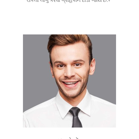
ઉકેલો લાગુ કરવા ગ્રાહકોને દોડી જાય છે.。