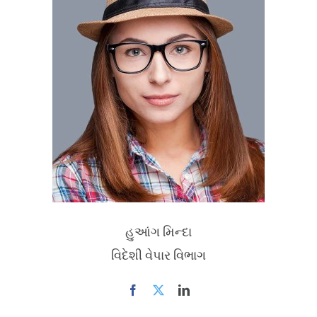
હુઆંગ મિન્દા
વિદેશી વેપાર વિભાગ