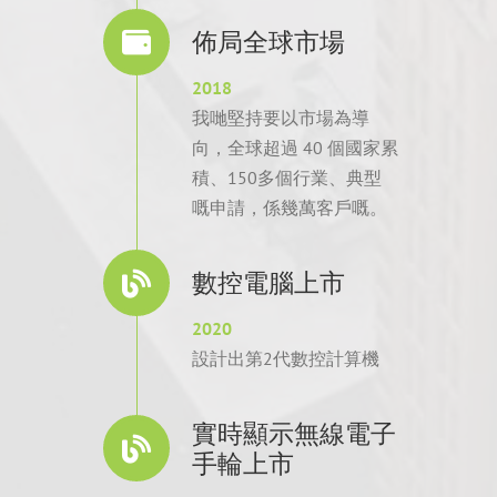
佈局全球市場
2018
我哋堅持要以市場為導
向，全球超過 40 個國家累
積、150多個行業、典型
嘅申請，係幾萬客戶嘅。
數控電腦上市
2020
設計出第2代數控計算機
實時顯示無線電子
手輪上市