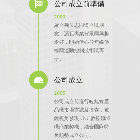
公司成立前準備
2000
聚合幾位志同道合嘅朋
友，憑藉專業背景同興趣
愛好，開始潛心於無線傳
輸同運動控制技術嘅專
研。
公司成立
2005
公司成立前進行咗無線產
品嘅市場嘗試及摸索，敏
銳視角發現 CNC 數控領域
嘅商業契機，結合團隊特
長順勢成立公司。