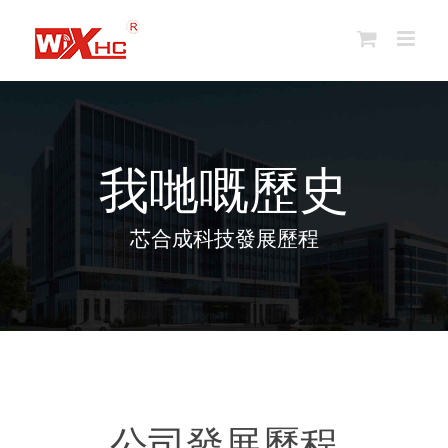
跳
到
內
容
我哋嘅歷史
芯合成科技發展歷程
公司發展歷程