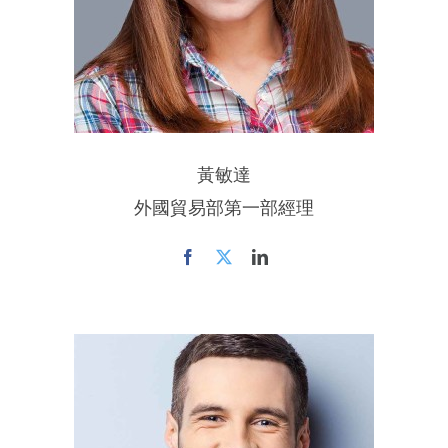
黃敏達
外國貿易部第一部經理