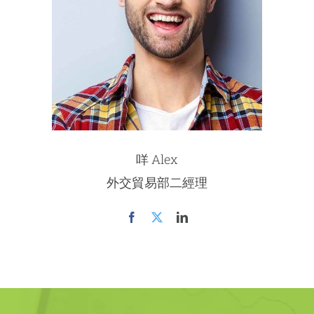
咩 Alex
外交貿易部二經理