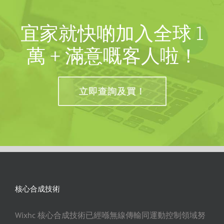
宜家就快啲加入全球 1
萬 + 滿意嘅客人啦！
立即查詢及買！
核心合成技術
Wixhc 核心合成技術已經喺無線傳輸同運動控制領域努