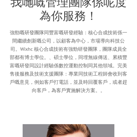
我哋嘅管理團隊係呢度
為你服務！
強勁嘅研發團隊同豐富嘅研發經驗：核心合成技術係一
間繼續創新嘅公司，以顧客為中心，市場導向科技公
司。Wixhc 核心合成技術有強勁研發團隊，團隊成員全
部都有博士學位。、碩士學位，同埋無線傳送、累積豐
富嘅研發同設計經驗係數控運動控制同其他領域。完美
售後服務及技術支援團隊：專業同技術工程師會收到客
戶嘅意見，例如客戶打電話，並及時回覆客戶，或者趕
向客戶，為客戶實施解決方案。。