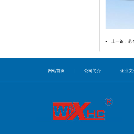
上一篇：
芯
网站首页
公司简介
企业文
|
|