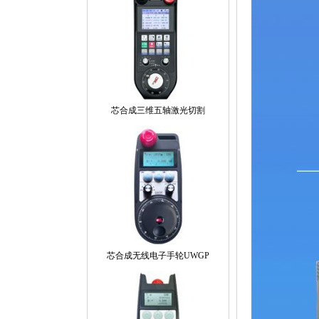
芯合成三维五轴激光切割
芯合成无线电子手轮UWGP