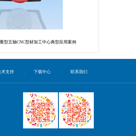
重型五轴CNC型材加工中心典型应用案例
技术支持
下载中心
联系我们
|
|