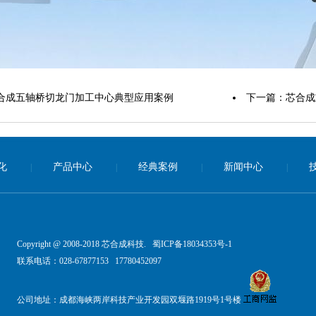
合成五轴桥切龙门加工中心典型应用案例
下一篇：
芯合成
化
产品中心
经典案例
新闻中心
|
|
|
|
Copyright @ 2008-2018 芯合成科技.
蜀ICP备18034353号-1
联系电话：028-67877153 17780452097
公司地址：成都海峡两岸科技产业开发园双堰路1919号1号楼