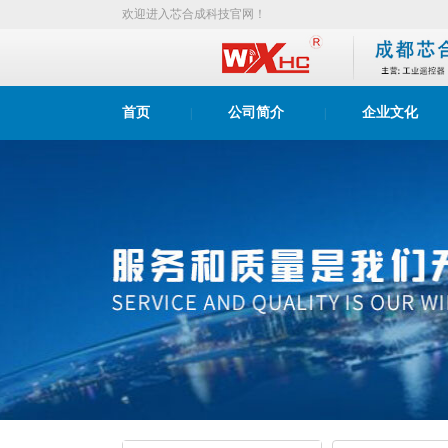
欢迎进入芯合成科技官网！
首页
公司简介
企业文化
|
|