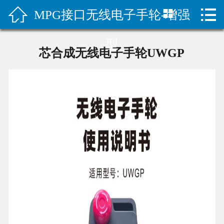



MPG接口无线电子手轮-增强
首页

公司简介
型
芯合成无线电子手轮UWGP
企业文化
产品中心
经典案例
新闻中心
技术支持
下载中心
联系我们