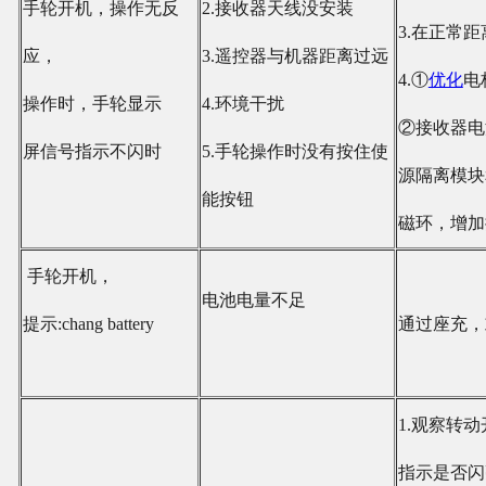
手轮开机，操作无反
2.接收器天线没安装
3.在正常
应，
3.遥控器与机器距离过远
4.①
优化
电
操作时，手轮显示
4.环境干扰
②接收器电
屏信号指示不闪时
5.手轮操作时没有按住使
源隔离模块
能按钮
磁环，增加
手轮开机，
电池电量不足
提示:chang battery
通过座充，
1.观察转
指示是否闪