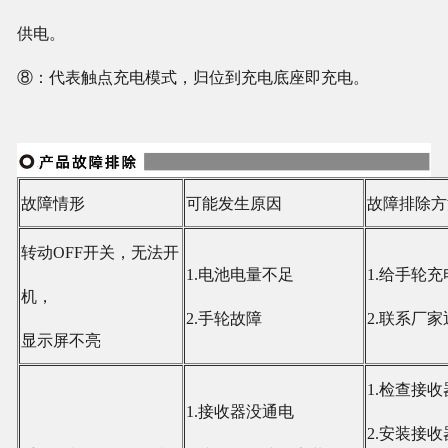
供电。
⑧：代表触点充电模式，归位到充电底座即充电。
故障情形
可能发生原因
故障排除方
转动OFF开关，无法开
1.电池电量不足
1.给手轮充
机，
2.手轮故障
2.联系厂
显示屏不亮
1.检查接
1.接收器没通电
2.安装接