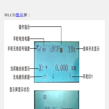
⑤LCD
显示
屏：