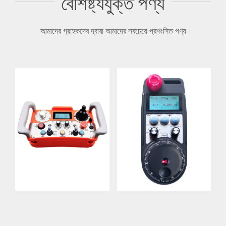
বৈশিষ্ট্যযুক্ত পণ্য
রিমোট কন্ট্রোল DH01R-
হ্যান্ডহুইল UWGP
LE
আমাদের গ্রাহকদের দ্বারা আমাদের সবচেয়ে প্রশংসিত পণ্য
বিশদ
বিশদ