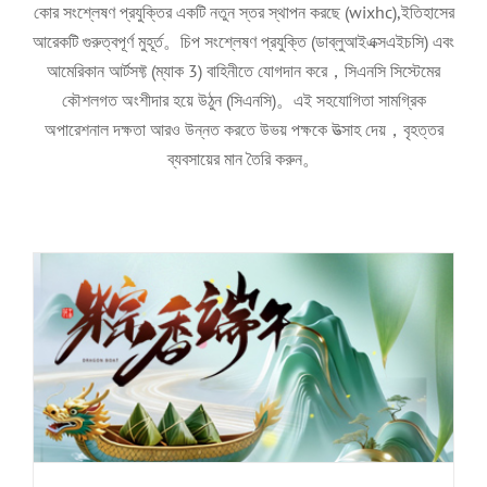
কোর সংশ্লেষণ প্রযুক্তির একটি নতুন স্তর স্থাপন করছে (wixhc),ইতিহাসের
আরেকটি গুরুত্বপূর্ণ মুহূর্ত。চিপ সংশ্লেষণ প্রযুক্তি (ডাব্লুআইএক্সএইচসি) এবং
আমেরিকান আর্টসফ্ট (ম্যাক 3) বাহিনীতে যোগদান করে，সিএনসি সিস্টেমের
কৌশলগত অংশীদার হয়ে উঠুন (সিএনসি)。এই সহযোগিতা সামগ্রিক
অপারেশনাল দক্ষতা আরও উন্নত করতে উভয় পক্ষকে উত্সাহ দেয়，বৃহত্তর
2026ড্রাগন বোট ফেস্টিভাল হলিডে নোটিশ
ব্যবসায়ের মান তৈরি করুন。
কোম্পানির খবর