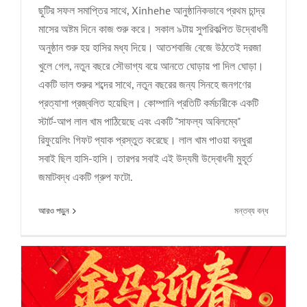
ছুটির সফল সমাপ্তির সাথে, Xinhehe আনুষ্ঠানিকভাবে প্রথম চান্দ্র
মাসের অষ্টম দিনে কাজ শুরু করে। সকাল ৯টায় সুপরিকল্পিত উদ্বোধনী
অনুষ্ঠান শুরু হয় হাসির মধ্য দিয়ে। আতশবাজি বেজে উঠতেই দরজা
খুলে গেল, নতুন বছরে সৌভাগ্য বয়ে আনতে ঘোড়ায় পা দিল ঘোড়া।
একটি ভাল শুরুর শব্দের সাথে, নতুন বছরের জন্য সিনহে জনগণের
প্রত্যাশা প্রজ্বলিত হয়েছিল। কোম্পানি প্রতিটি কর্মচারীকে একটি
স্টার্ট-আপ লাল খাম পাঠিয়েছে এবং একটি "সাফল্য অবিলম্বে"
রিফুয়েলিং গিফট প্যাক প্রস্তুত করেছে। লাল খাম পাওয়া বন্ধুরা
সবাই ছিল হাসি-হাসি। তারপর সবাই এই উদ্যমী উদ্বোধনী মুহূর্ত
জমাটবদ্ধ একটি গ্রুপ ফটো.
কোর সিন্থেটিক 2026 বসন্ত উৎসব ছুটির বিজ্ঞপ্তি
কোম্পানির খবর
চালু
আরও পড়ুন
মন্তব্য বন্ধ
কোর
সিনথেসিস-
গোল্ডেন
হর্স
নতুন
বছরকে