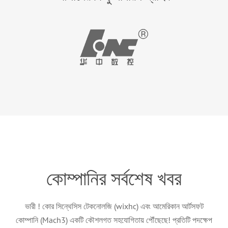
কোম্পানির সর্বশেষ খবর
ভারী ! কোর সিন্থেসিস টেকনোলজি (wixhc) এবং আমেরিকান আর্টসফট
কোম্পানি (Mach3) একটি কৌশলগত সহযোগিতায় পৌঁছেছে! প্রতিটি পদক্ষেপ