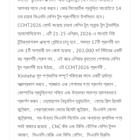
আপনার সাথে দেখা করবে। কোর সিন্থেটিক প্রযুক্তি সাংহাইতে 14
তম চায়না সিএনসি মেশিন টুল প্রদর্শনীতে উপস্থিত হবে।
CCMT2026 হোস্ট করেছে চায়না মেশিন টুল অ্যান্ড টুল ইন্ডাস্ট্রি
অ্যাসোসিয়েশন，এটি 21-25 এপ্রিল, 2026-এ সাংহাই নিউ
ইন্টারন্যাশনাল এক্সপো সেন্টারে চালু হবে，সমস্ত 17টি প্রদর্শনী হল
এবং 1টি অস্থায়ী হল খোলা হয়েছে，202,000 বর্গ মিটারের একটি
বড় প্রদর্শনী স্কেল সহ，এই বছর এশিয়ার বৃহত্তম পেশাদার মেশিন
টুল প্রদর্শনী হয়ে উঠছে。 এই CCMT2026 প্রদর্শনী，
Xinhehe মূল পণ্যগুলির সম্পূর্ণ পরিসরের সাথে একটি দুর্দান্ত
আত্মপ্রকাশ করবে，স্বজ্ঞাত এবং পেশাদার পণ্য প্রদর্শন প্রদান，
কোম্পানির প্রযুক্তিগত শক্তি এবং উদ্ভাবন সাফল্য ব্যাপকভাবে
প্রদর্শন করুন：ওয়্যারলেস বৈদ্যুতিন হ্যান্ডহিল、বেতার শিল্প রিমোট
কন্ট্রোল、প্রোগ্রামেবল বেতার রিমোট কন্ট্রোল、ডিএসপি মোশন
কন্ট্রোলার、স্ব-উন্নত সিএনসি সিস্টেম এবং অন্যান্য ক্লাসিক পণ্য
সবই বাজারে রয়েছে，CNC বাঁক এবং মিলিং যৌগিক মেশিন টুলস
আবরণ、সিএনসি বোরিং এবং মিলিং মেশিন、সিএনসি ড্রিলিং