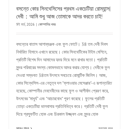
আমরা
বসন্তে কোর সিনথেসিসের প্রথম একচেটিয়া রোম্যান্স|
আন্তরিকভাবে
দেবী：আমি শুধু আজ তোমাকে আদর করতে চাই!
আপনাকে
একটি
9ই মার্চ, 2026
|
কোম্পানির খবর
স্মার্ট
ম্যানুফ্যাকচার
অ্যাপয়েন্টমেন্ট
বসন্তের বাতাস আশাব্যঞ্জক এবং ফুল ফোটে। 38 তম দেবী দিবস
জন্য
নির্ধারিত হিসাবে এখানে রয়েছে। কোর সিনথেটিকের টাইম মেশিনে,
আমাদের
সাথে
প্রতিটি বিশেষ দিন আমাদের হৃদয় দিয়ে মনে রাখার মতো। প্রতিটি
যোগ
সুন্দর পরিবারের সদস্য কোমলভাবে আদর করার যোগ্য। দেবীকে ফুল
দিতে
দেওয়া সম্ভবত 38তম উৎসবে সবচেয়ে রোমান্টিক জিনিস। আজ,
আমন্ত্রণ
কোর সিন্থেসিস-এর নেতৃত্ব দল "ফ্লাওয়ার মেসেঞ্জার"-এ রূপান্তরিত
জানাচ্ছি
হয়েছে, কোম্পানীর দেবদেবীদের কাছে ফুল ও আশীর্বাদ প্রেরণ করে,
উৎসবের "মাধুর্য" এবং "আচারবোধ" পূরণ করেছে। ফুলের প্রতিটি
তোড়া একচেটিয়া ভালবাসার প্রতিনিধিত্ব করে। প্রতিটি দেবী ফুল
কোর সিনথেসিস-গোল্ডেন হর্স নতুন বছরকে স্বাগত জানাতে
দিয়ে প্রস্ফুটিত হোক এবং চিরকাল উজ্জ্বল এবং সুন্দর হোক
দৌড়াদৌড়ি করছে，নির্মাণ এবং মহান পরিকল্পনা সঙ্গে
সৌভাগ্য!
চালু
আরও পড়ুন
মন্তব্য বন্ধ