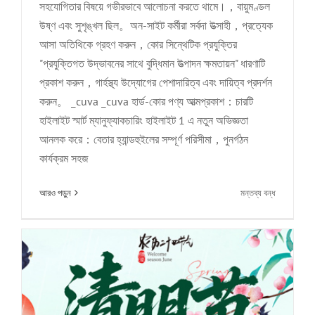
সহযোগিতার বিষয়ে গভীরভাবে আলোচনা করতে থামে।，বায়ুমণ্ডল
উষ্ণ এবং সুশৃঙ্খল ছিল。অন-সাইট কর্মীরা সর্বদা উত্সাহী，প্রত্যেক
আসা অতিথিকে গ্রহণ করুন，কোর সিন্থেটিক প্রযুক্তির
"প্রযুক্তিগত উদ্ভাবনের সাথে বুদ্ধিমান উত্পাদন ক্ষমতায়ন" ধারণাটি
প্রকাশ করুন，গার্হস্থ্য উদ্যোগের পেশাদারিত্ব এবং দায়িত্ব প্রদর্শন
করুন。 _cuva _cuva হার্ড-কোর পণ্য আত্মপ্রকাশ：চারটি
হাইলাইট স্মার্ট ম্যানুফ্যাকচারিং হাইলাইট 1 এ নতুন অভিজ্ঞতা
আনলক করে：বেতার হ্যান্ডহুইলের সম্পূর্ণ পরিসীমা，পুনর্গঠন
কার্যক্রম সহজ
কোর সিন্থেটিক 2026 সমাধি ঝাড়ু দিবস ছুটির বিজ্ঞপ্তি
কোম্পানির খবর
চালু
আরও পড়ুন
মন্তব্য বন্ধ
কোর
সিন্থেসিস
টেকনোলজি
CCMT2026
এ
তার
দুর্দান্ত
আত্মপ্রকাশ