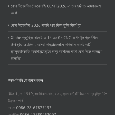
কোর সিন্থেসিস টেকনোলজি CCMT2026-এ তার দুর্দান্ত আত্মপ্রকাশ
করে!
কোর সিন্থেটিক 2026 সমাধি ঝাড়ু দিবস ছুটির বিজ্ঞপ্তি
Xinhe প্রযুক্তি সাংহাইতে 14 তম চীন CNC মেশিন টুল প্রদর্শনীতে
উপস্থিত হয়েছিল，আমরা আন্তরিকভাবে আপনাকে একটি স্মার্ট
ম্যানুফ্যাকচারিং অ্যাপয়েন্টমেন্টের জন্য আমাদের সাথে যোগ দিতে আমন্ত্রণ
জানাচ্ছি
উইক্সএইচসি যোগাযোগ করুন
বিল্ডিং 1, নং 1919, শুয়াঙ্গিয়ান রোড, চেংদু ক্রস-স্ট্রেট বিজ্ঞান ও প্রযুক্তি শিল্প
উন্নয়ন পার্ক
ফোন:
0086-28-67877153
মোবাইল:
0086-17780452097