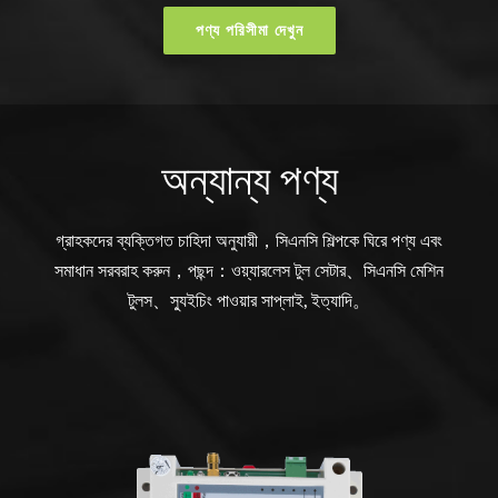
পণ্য পরিসীমা দেখুন
অন্যান্য পণ্য
গ্রাহকদের ব্যক্তিগত চাহিদা অনুযায়ী，সিএনসি শিল্পকে ঘিরে পণ্য এবং
সমাধান সরবরাহ করুন，পছন্দ：ওয়্যারলেস টুল সেটার、সিএনসি মেশিন
টুলস、স্যুইচিং পাওয়ার সাপ্লাই, ইত্যাদি。