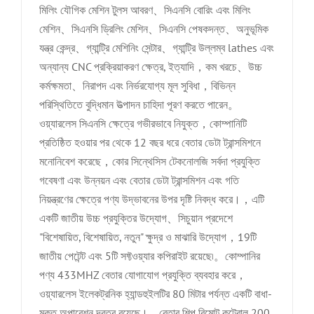
মিলিং যৌগিক মেশিন টুলস আবরণ、সিএনসি বোরিং এবং মিলিং
মেশিন、সিএনসি ড্রিলিং মেশিন、সিএনসি পেষকদন্ত、অনুভূমিক
যন্ত্র কেন্দ্র、গ্যান্ট্রি মেশিনিং সেন্টার、গ্যান্ট্রি উল্লম্ব lathes এবং
অন্যান্য CNC প্রক্রিয়াকরণ ক্ষেত্র, ইত্যাদি，কম খরচে、উচ্চ
কর্মক্ষমতা、নিরাপদ এবং নির্ভরযোগ্য মূল সুবিধা，বিভিন্ন
পরিস্থিতিতে বুদ্ধিমান উত্পাদন চাহিদা পূরণ করতে পারেন。
ওয়্যারলেস সিএনসি ক্ষেত্রে গভীরভাবে নিযুক্ত，কোম্পানিটি
প্রতিষ্ঠিত হওয়ার পর থেকে 12 বছর ধরে বেতার ডেটা ট্রান্সমিশনে
মনোনিবেশ করেছে，কোর সিন্থেসিস টেকনোলজি সর্বদা প্রযুক্তি
গবেষণা এবং উন্নয়ন এবং বেতার ডেটা ট্রান্সমিশন এবং গতি
নিয়ন্ত্রণের ক্ষেত্রে পণ্য উদ্ভাবনের উপর দৃষ্টি নিবদ্ধ করে।，এটি
একটি জাতীয় উচ্চ প্রযুক্তির উদ্যোগ、সিচুয়ান প্রদেশে
"বিশেষায়িত, বিশেষায়িত, নতুন" ক্ষুদ্র ও মাঝারি উদ্যোগ，19টি
জাতীয় পেটেন্ট এবং 5টি সফ্টওয়্যার কপিরাইট রয়েছে৷。কোম্পানির
পণ্য 433MHZ বেতার যোগাযোগ প্রযুক্তি ব্যবহার করে，
ওয়্যারলেস ইলেকট্রনিক হ্যান্ডহুইলটির 80 মিটার পর্যন্ত একটি বাধা-
মুক্ত অপারেশন দূরত্ব রয়েছে।，বেতার শিল্প রিমোট কন্ট্রোল 200