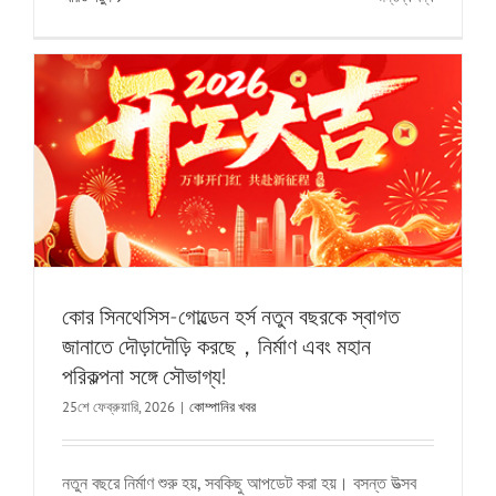
বসন্তে
কোম্পানির খবর
কোর
সিনথেসিসের
প্রথম
একচেটিয়া
রোম্যান্স|
দেবী：
আমি
শুধু
আজ
তোমাকে
আদর
করতে
কোর সিনথেসিস-গোল্ডেন হর্স নতুন বছরকে স্বাগত
চাই!
জানাতে দৌড়াদৌড়ি করছে，নির্মাণ এবং মহান
পরিকল্পনা সঙ্গে সৌভাগ্য!
25শে ফেব্রুয়ারি, 2026
|
কোম্পানির খবর
নতুন বছরে নির্মাণ শুরু হয়, সবকিছু আপডেট করা হয়। বসন্ত উত্সব