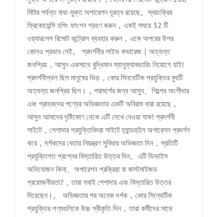
মিটার পর্যন্ত বাধা-মুক্ত অপারেশন দূরত্ব রয়েছে。স্বয়ংক্রিয়
ফ্রিকোয়েন্সি হপিং ফাংশন গ্রহণ করুন，একই সময়ে 32 টি
ওয়্যারলেস রিমোট কন্ট্রোল ব্যবহার করুন，একে অপরের উপর
কোনও প্রভাব নেই。 প্রদর্শনীর লাইভ কভারেজ｜অত্যন্ত
জনপ্রিয়，আসুন একসাথে বুদ্ধিমান ম্যানুফ্যাকচারিং নিয়োগে যাই!
প্রদর্শনীস্থল ছিল মানুষের ভিড়，কোর সিনথেটিক প্রযুক্তির বুথটি
অত্যন্ত জনপ্রিয় ছিল।，পরামর্শের জন্য আসুন、শিল্পের অংশীদার
এবং গ্রাহকদের পণ্যের অভিজ্ঞতার একটি অবিরাম ধারা রয়েছে，
আসুন আমাদের দৃষ্টিকোণ থেকে এটি দেখে নেওয়া যাক! প্রদর্শনী
সাইটে，পেশাদার প্রযুক্তিবিদরা সাইটে হ্যান্ডহুইল অপারেশন প্রদর্শন
করে，দর্শকদের বেতার নিয়ন্ত্রণ সুবিধার অভিজ্ঞতা দিন，প্রতিটি
প্রযুক্তিগত প্রশ্নের বিস্তারিত উত্তর দিন。এটি ডিভাইস
অভিযোজন কিনা、অপারেশন প্রক্রিয়া বা কাস্টমাইজড
প্রয়োজনীয়তা?，তারা সবাই পেশাদার এবং বিস্তারিত উত্তর
দিয়েছেন।。 অভিজ্ঞতার পর অনেক দর্শক，কোর সিন্থেটিক
প্রযুক্তির পণ্যগুলিকে উচ্চ স্বীকৃতি দিন，তারা কর্মীদের সাথে