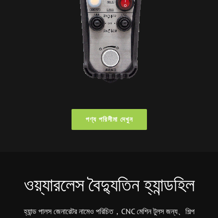
পণ্য পরিসীমা দেখুন
ওয়্যারলেস বৈদ্যুতিন হ্যান্ডহিল
হ্যান্ড পালস জেনারেটর নামেও পরিচিত，CNC মেশিন টুলস জন্য、শিল্প