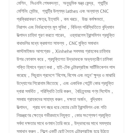
মেশিন、সিএনসি পেষকদন্ত、অনুভূমিক যন্ত্র কেন্দ্র、গ্যান্ট্রি
মেশিনিং সেন্টার、গ্যান্ট্রি উল্লম্ব lathes এবং অন্যান্য CNC
প্রক্রিয়াকরণ ক্ষেত্র, ইত্যাদি，কম খরচে、উচ্চ কর্মক্ষমতা、
নিরাপদ এবং নির্ভরযোগ্য মূল সুবিধা，বিভিন্ন পরিস্থিতিতে বুদ্ধিমান
উত্পাদন চাহিদা পূরণ করতে পারেন。 ওয়্যারলেস ট্রান্সমিশন প্রযুক্তি
বাধাগুলির মধ্যে ক্রমাগত সাফল্য，CNC মুক্তি সমাধান
কাস্টমাইজড আপগ্রেড，Xinhehe সবসময় গ্রাহকের চাহিদার
উপর ফোকাস করে，প্রযুক্তিগত উদ্ভাবনকে অভ্যন্তরীণ চালিকা
শক্তি হিসাবে গ্রহণ করা，হাই-টেক এন্টারপ্রাইজ সার্টিফিকেশন পাস
করেছে，সিচুয়ান প্রদেশে "বিশেষ, বিশেষ এবং নতুন" ক্ষুদ্র ও মাঝারি
উদ্যোগের শিরোনাম জিতেছে，এবং একাধিক পেটেন্ট কোর প্রযুক্তি
দ্বারা সমর্থিত，পরিস্থিতি তৈরি করুন、বৈচিত্র্যময় পণ্য সিস্টেম，
সমবায় গ্রাহকদের সাহায্য করুন，দক্ষতা অর্জন、বুদ্ধিমান
উত্পাদন。 প্রায় দশ বছর ধরে বেতার ডেটা ট্রান্সমিশন এবং গতি
নিয়ন্ত্রণের ক্ষেত্রে গভীরভাবে নিযুক্ত，কোর সংশ্লেষণ প্রযুক্তি
সর্বদা দক্ষতার সাথে গুণমান তৈরি করে，উদ্ভাবনের সাথে সমস্যার
সমাধান করুন，শিল্পে একটি ছোট দৈত্য এন্টারপ্রাইজ হয়ে উঠতে