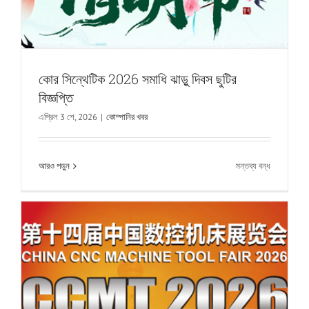
করে!
কোর সিন্থেটিক 2026 সমাধি ঝাড়ু দিবস ছুটির
বিজ্ঞপ্তি
Xinhe প্রযুক্তি সাংহাইতে 14 তম চীন CNC মেশিন টুল
এপ্রিল 3 শে, 2026
|
কোম্পানির খবর
প্রদর্শনীতে উপস্থিত হয়েছিল，আমরা আন্তরিকভাবে
আপনাকে একটি স্মার্ট ম্যানুফ্যাকচারিং অ্যাপয়েন্টমেন্টের জন্য
চালু
আরও পড়ুন
মন্তব্য বন্ধ
আমাদের সাথে যোগ দিতে আমন্ত্রণ জানাচ্ছি
কোর
সিন্থেটিক
কোম্পানির খবর
2026
সমাধি
ঝাড়ু
দিবস
ছুটির
বিজ্ঞপ্তি