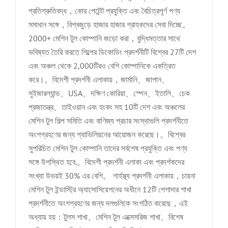
প্রতিশ্রুতিবদ্ধ，কোর পেটেন্ট প্রযুক্তি এবং বৈচিত্রপূর্ণ পণ্য
সমাধান সঙ্গে，বিশ্বজুড়ে হাজার হাজার গ্রাহকদের সেবা দিচ্ছে。
2000+ মেশিন টুল কোম্পানি জড়ো করা，বুদ্ধিমত্তার সাথে
ভবিষ্যত তৈরি করতে শিল্পের ডিকোডিং প্রদর্শনীটি বিশ্বের 27টি দেশ
এবং অঞ্চল থেকে 2,000টিরও বেশি কোম্পানিকে একত্রিত
করে।。বিদেশী প্রদর্শনী এলাকায়，জার্মানি、জাপান、
সুইজারল্যান্ড、USA、দক্ষিণ কোরিয়া、স্পেন、ইতালি、চেক
প্রজাতন্ত্র、তাইওয়ান এবং হংকং সহ 10টি দেশ এবং অঞ্চলের
মেশিন টুল শিল্প সমিতি এবং বাণিজ্য প্রচার সংস্থাগুলি প্রদর্শনীতে
অংশগ্রহণের জন্য প্যাভিলিয়নের আয়োজন করেছে।。বিশ্বের
সুপরিচিত মেশিন টুল কোম্পানি তাদের সর্বশেষ প্রযুক্তি এবং পণ্য
সঙ্গে উপস্থিত হবে.。বিদেশী প্রদর্শনী এলাকা এবং প্রদর্শকদের
সংখ্যা উভয়ই 30% এর বেশি。 গার্হস্থ্য প্রদর্শনী এলাকায়，চায়না
মেশিন টুল ইন্ডাস্ট্রি অ্যাসোসিয়েশনের অধীনে 12টি পেশাদার শাখা
প্রদর্শনীতে অংশগ্রহণের জন্য দলগুলিকে সংগঠিত করেছে，এই
অধ্যায় হয়：টুলস শাখা、মেশিন টুল এক্সেসরিজ শাখা、বিশেষ