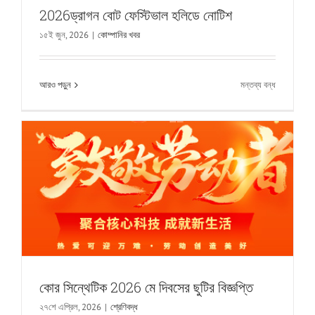
2026ড্রাগন বোট ফেস্টিভাল হলিডে নোটিশ
১৫ই জুন, 2026
|
কোম্পানির খবর
কোর সিন্থেটিক 2026 মে দিবসের ছুটির বিজ্ঞপ্তি
শ্রেণিবদ্ধ
চালু
আরও পড়ুন
মন্তব্য বন্ধ
2026ড্রাগন
বোট
ফেস্টিভাল
হলিডে
নোটিশ
কোর সিন্থেটিক 2026 মে দিবসের ছুটির বিজ্ঞপ্তি
কোর সিন্থেসিস টেকনোলজি CCMT2026-এ তার
২৭শে এপ্রিল, 2026
|
শ্রেণিবদ্ধ