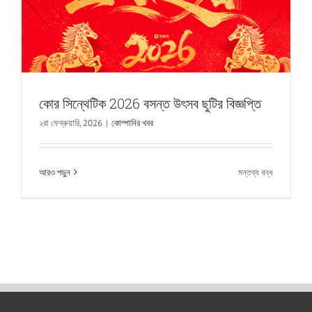
স্বাগত
জানাতে
দৌড়াদৌড়ি
করছে，
নির্মাণ
এবং
মহান
কোর সিন্থেটিক 2026 বসন্ত উৎসব ছুটির বিজ্ঞপ্তি
পরিকল্পনা
সঙ্গে
২রা ফেব্রুয়ারি, 2026
|
কোম্পানির খবর
সৌভাগ্য!
চালু
আরও পড়ুন
মন্তব্য বন্ধ
কোর
সিন্থেটিক
2026
বসন্ত
উৎসব
ছুটির
বিজ্ঞপ্তি