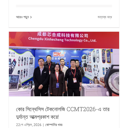
দুর্দান্ত আত্মপ্রকাশ করে!
কোম্পানির খবর
চালু
আরও পড়ুন
মন্তব্য বন্ধ
কোর
সিন্থেটিক
2026
মে
দিবসের
ছুটির
বিজ্ঞপ্তি
কোর সিন্থেসিস টেকনোলজি CCMT2026-এ তার
দুর্দান্ত আত্মপ্রকাশ করে!
22শে এপ্রিল, 2026
|
কোম্পানির খবর