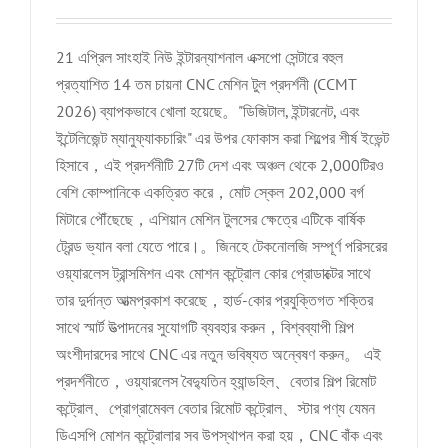
21 এপ্রিল সাংহাই নিউ ইন্টারন্যাশনাল এক্সপো সেন্টারে বহুল
প্রত্যাশিত 14 তম চায়না CNC মেশিন টুল প্রদর্শনী (CCMT
2026) ব্যাপকভাবে খোলা হয়েছে。"ডিজিটাল, ইন্টারনেট, এবং
ইন্টেলিজেন্ট ম্যানুফ্যাকচারিং" এর উপর ফোকাস করা শিল্পের শীর্ষ ইভেন্ট
হিসাবে，এই প্রদর্শনীটি 27টি দেশ এবং অঞ্চল থেকে 2,000টিরও
বেশি কোম্পানিকে একত্রিত করে，মোট স্কেল 202,000 বর্গ
মিটারে পৌঁছেছে，এশিয়ান মেশিন টুলসের ক্ষেত্রে এটিকে বার্ষিক
ট্রেন্ড ভ্যান বলা যেতে পারে।。জিনহে টেকনোলজি সম্পূর্ণ পরিসরের
ওয়্যারলেস ট্রান্সমিশন এবং মোশন কন্ট্রোল কোর প্রোডাক্টের সাথে
তার দুর্দান্ত আত্মপ্রকাশ করেছে，হার্ড-কোর প্রযুক্তিগত শক্তির
সাথে স্মার্ট উত্পাদনের সুযোগটি ব্যবহার করুন，বিশ্বব্যাপী শিল্প
অংশীদারদের সাথে CNC এর নতুন ভবিষ্যত অন্বেষণ করুন。 এই
প্রদর্শনীতে，ওয়্যারলেস বৈদ্যুতিন হ্যান্ডহিল、বেতার শিল্প রিমোট
কন্ট্রোল、প্রোগ্রামেবল বেতার রিমোট কন্ট্রোল、স্টার পণ্য যেমন
ডিএসপি মোশন কন্ট্রোলার সব উপস্থাপন করা হয়，CNC বাঁক এবং