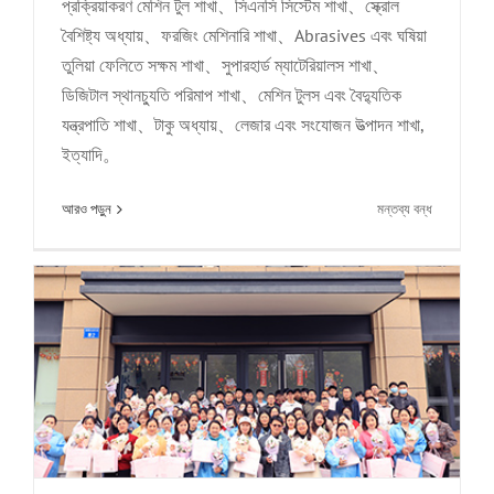
প্রক্রিয়াকরণ মেশিন টুল শাখা、সিএনসি সিস্টেম শাখা、স্ক্রোল
বৈশিষ্ট্য অধ্যায়、ফরজিং মেশিনারি শাখা、Abrasives এবং ঘষিয়া
তুলিয়া ফেলিতে সক্ষম শাখা、সুপারহার্ড ম্যাটেরিয়ালস শাখা、
ডিজিটাল স্থানচ্যুতি পরিমাপ শাখা、মেশিন টুলস এবং বৈদ্যুতিক
যন্ত্রপাতি শাখা、টাকু অধ্যায়、লেজার এবং সংযোজন উত্পাদন শাখা,
বসন্তে কোর সিনথেসিসের প্রথম একচেটিয়া রোম্যান্স|দেবী：
ইত্যাদি。
আমি শুধু আজ তোমাকে আদর করতে চাই!
চালু
আরও পড়ুন
মন্তব্য বন্ধ
কোম্পানির খবর
Xinhe
প্রযুক্তি
সাংহাইতে
14
তম
চীন
CNC
মেশিন
টুল
প্রদর্শনীতে
উপস্থিত
হয়েছিল，