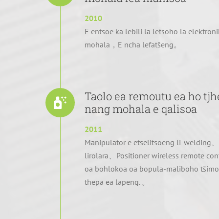
2010
E entsoe ka lebili la letsoho la elektroni
mohala，E ncha lefatšeng。
Taolo ea remoutu ea ho tjh
nang mohala e qalisoa
2011
Manipulator e etselitsoeng li-welding
lirolara、Positioner wireless remote co
oa bohlokoa oa bopula-maliboho tšimon
thepa ea lapeng. 。