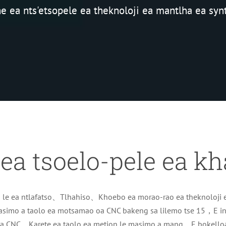
e ea nts'etsopele ea theknoloji ea mantlha ea syn
 ea tsoelo-pele ea 
iso le ea ntlafatso、Tlhahiso、Khoebo ea morao-rao ea theknoloj
masimo a taolo ea motsamao oa CNC bakeng sa lilemo tse 15，E in
a CNC、Karete ea taolo ea metion le masimo a mang。E bokelloa 