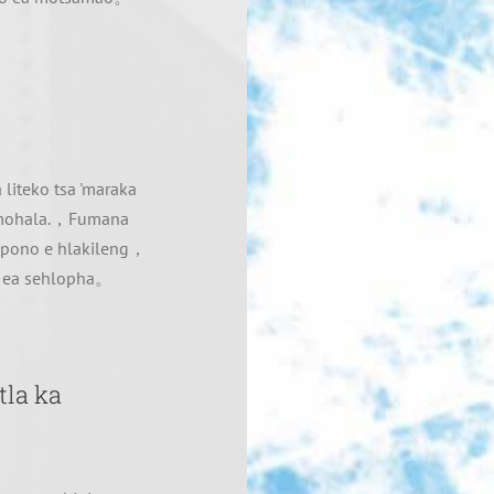
 liteko tsa 'maraka
ng mohala.，Fumana
 pono e hlakileng，
o ea sehlopha。
tla ka