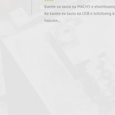
Karete ea taolo ea MACH3 e etselits
Ke karete ea taolo ea USB e tsitsitseng k
hajoale.。
Ho theha 'maraka oa lefats
2018
Re tsitlallela ho sekamela 'marakeng，E
tse fetang 40 lefatšeng ka bophara、150
ngata、Likopo tse tloaelehileng bakeng 
tse mashome。
K'homphieutha ea CNC e qa