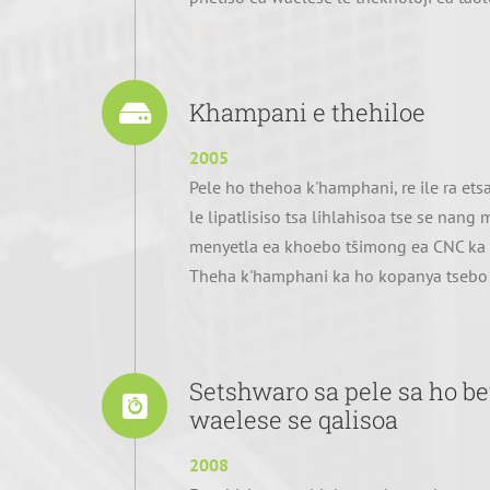
Khampani e thehiloe
2005
Pele ho thehoa k'hamphani, re ile ra etsa
le lipatlisiso tsa lihlahisoa tse se na
menyetla ea khoebo tšimong ea CNC ka
Theha k'hamphani ka ho kopanya tseb
Setshwaro sa pele sa ho be
waelese se qalisoa
2008