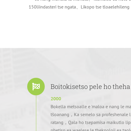
150liindasteri tse ngata、Likopo tse tloaelehilen
Boitokisetso pele ho theh
2000
Bokella metsoalle e 'maloa e nang le ma
tšoanang，Ka semelo sa profeshenale le 
ratang，Qala ho tsepamisa maikutlo lipa
phetiso ea waelese le theknoloji ea t