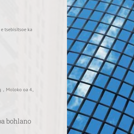
 tsebisitsoe ka
oeng，Moloko oa 4。
oa bohlano