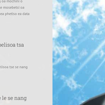
g oa mochini o
e mosebetsi oa
a phetiso ea data
belisoa tsa
elisoa tse se nang
e le se nang