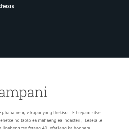
thesis
khampani
i e phahameng e kopanyang thekiso，E tsepamisitse
ehetse ho taolo ea mahaeng ea indasteri、Lesela le
linaheng tse fetang 40 lefatšeng ka bophara、