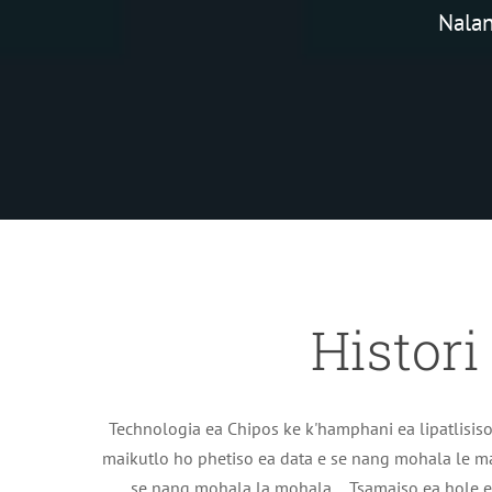
Nalan
Histori
Technologia ea Chipos ke k'hamphani ea lipatlis
maikutlo ho phetiso ea data e se nang mohala le 
se nang mohala la mohala、Tsamaiso ea hole e