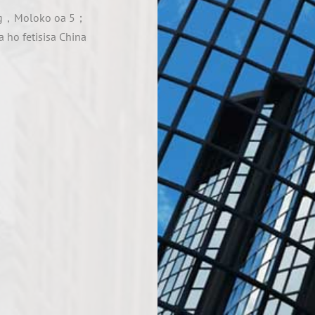
oeng，Moloko oa 5；
a ho fetisisa China
'e
 bokelloa linaheng
liindasteri tse
sa bareki ba likete
lile