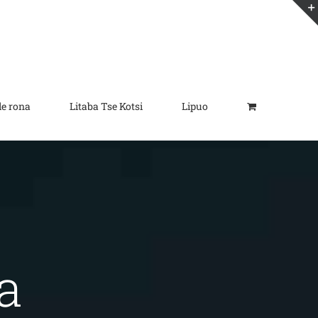
le rona
Litaba Tse Kotsi
Lipuo
a