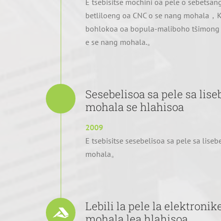
E tsebisitse mochini oa pele o sebetsan
betliloeng oa CNC o se nang mohala，K
bohlokoa oa bopula-maliboho tšimong e
e se nang mohala.。
Sesebelisoa sa pele sa lise
mohala se hlahisoa
2009
E tsebisitse sesebelisoa sa pele sa liseb
mohala。
Lebili la pele la elektronik
mohala lea hlahisoa