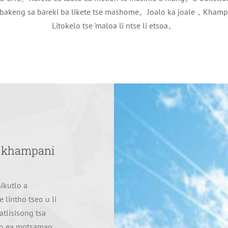
g bakeng sa bareki ba likete tse mashome。Joalo ka joale，Khampan
Litokelo tse 'maloa li ntse li etsoa。
a khampani
ikutlo a
lintho tseo u li
tlisisong tsa
aolo ea motsamao。