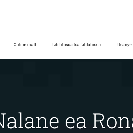
Online mall
Lihlahisoa tsa Lihlahisoa
Iteanye 
Nalane ea Ron