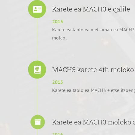
Karete ea MACH3 e qalile
2013
Karete ea taolo ea metsamao ea MACH3 e
molao。
MACH3 karete 4th moloko
2015
Karete ea taolo ea MACH3 e etselits
Karete ea MACH3 moloko 
2016