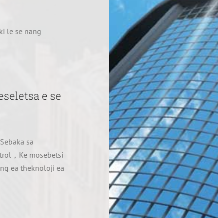
ki le se nang
eseletsa e se
、Sebaka sa
ntrol，Ke mosebetsi
g ea theknoloji ea