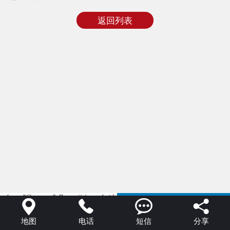
返回列表
English

Languages

{ "@context": "https://ziyuan.baidu.com/contexts/cambrian.jsonld",




"@id": "https://www.wixhc.com", "appid": "1617190029839150",
"title": "AliExpress", "images":[ ", "upDate": "" }
地图
电话
短信
分享