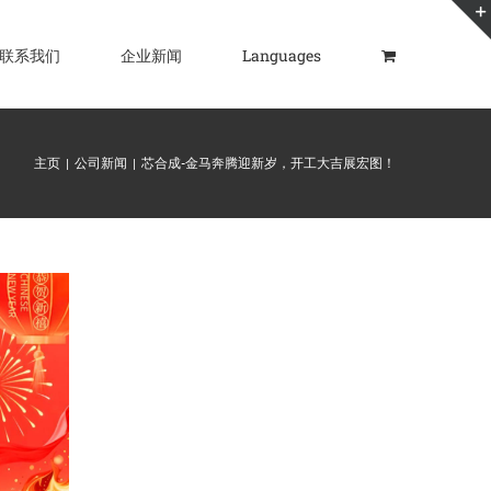
联系我们
企业新闻
Languages
主页
公司新闻
芯合成-金马奔腾迎新岁，开工大吉展宏图！