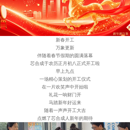
新春开工
万象更新
伴随着春节假期的圆满落幕
芯合成于农历正月初八正式开工啦
早上九点
一场精心策划的开工仪式
在一片欢笑声中开始啦
礼花一响财门开
马踏新年好运来
随着一声声开工大吉
点燃了芯合成人新年的期待