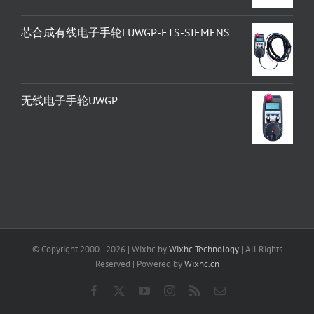
芯合成有线电子手轮LUWGP-ETS-SIEMENS
无线电子手轮UWGP
© Copyright 2000 -
2026 | Wixhc by
Wixhc Technology
| All Rights
Reserved | Powered by
Wixhc.cn
Facebook
X
YouTube
Instagram
Rss
Email