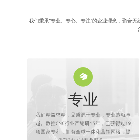
我们秉承”专业、专心、专注”的企业理念，聚合无
专业
动。
加强加快芯合成在自己擅长的CNC领域的活
中。专利技术,行业知识和分析优势会进一步
我们精益求精，品质源于专业，专业造就卓
局授权的专利共计19项，数项专利正在申请
越。数控CNC行业产销研15年，已获得过19
截至目前，公司已获得过国家专利知识产权
项国家专利，拥有全球一体化营销网络，提
供7*24小时专业服务。