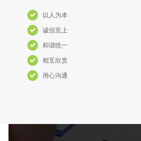
以人为本
诚信至上
和谐统一
相互欣赏
用心沟通