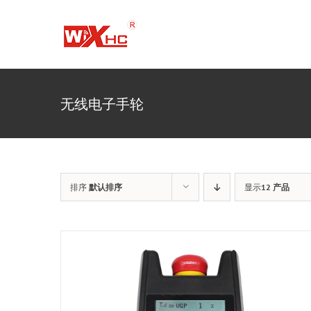
跳
到
内
容
无线电子手轮
排序
默认排序
显示
12 产品