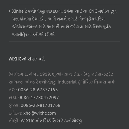
Xinhe ટેકનોલોજી શાંઘાઈમાં 14મા ચાઈના CNC મશીન ટૂલ
પ્રદર્શનમાં દેખાઈ，અમે તમને સ્માર્ટ મેન્યુફેક્ચરિંગ
એપોઇન્ટમેન્ટ માટે અમારી સાથે જોડાવા માટે નિષ્ઠાપૂર્વક
આમંત્રિત કરીએ છીએ
WIXHC નો સંપર્ક કરો
બિલ્ડિંગ 1, નંબર 1919, શુઆંગ્યાન રોડ, ચેંગ્ડુ ક્રોસ-સ્ટ્રેટ
સાયન્સ એન્ડ ટેકનોલોજી Industrial દ્યોગિક વિકાસ પાર્ક
કણ:
0086-28-67877153
સદા:
0086-17780452097
ફેક્સ:
0086-28-81701768
ઇમેઇલ:
xhc@wixhc.com
કોણી:
WIXHC કોર સિંથેસિસ ટેકનોલોજી