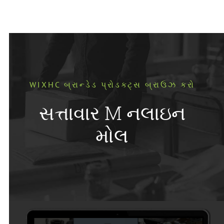
WIXHC બ્રાન્ડેડ પ્રોડક્ટ્સ બ્રાઉઝ કરો
સત્તાવાર M નલાઇન
મોલ