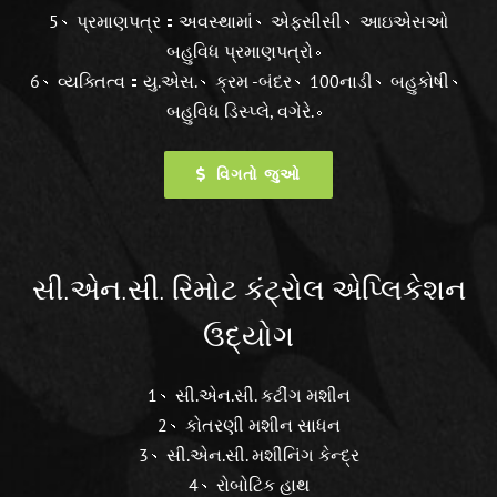
5、પ્રમાણપત્ર：અવસ્થામાં、એફસીસી、આઇએસઓ
બહુવિધ પ્રમાણપત્રો。
6、વ્યક્તિત્વ：યુ.એસ.、ક્રમ -બંદર、100નાડી、બહુકોષી、
બહુવિધ ડિસ્પ્લે, વગેરે.。
વિગતો જુઓ
સી.એન.સી. રિમોટ કંટ્રોલ એપ્લિકેશન
ઉદ્યોગ
1、સી.એન.સી. કટીંગ મશીન
2、કોતરણી મશીન સાધન
3、સી.એન.સી. મશીનિંગ કેન્દ્ર
4、રોબોટિક હાથ