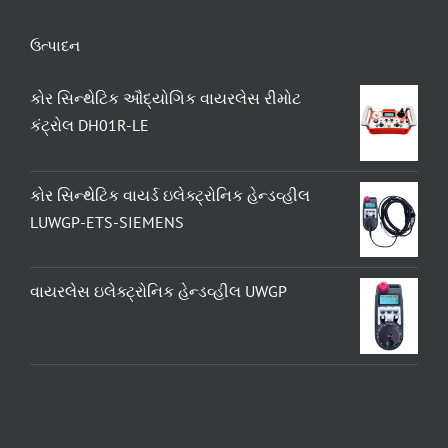
ઉત્પાદન
કોર સિન્થેટિક ઔદ્યોગિક વાયરલેસ રીમોટ
કંટ્રોલ DH01R-LE
કોર સિન્થેટિક વાયર્ડ ઇલેક્ટ્રોનિક હેન્ડવ્હીલ
LUWGP-ETS-SIEMENS
વાયરલેસ ઇલેક્ટ્રોનિક હેન્ડવ્હીલ UWGP