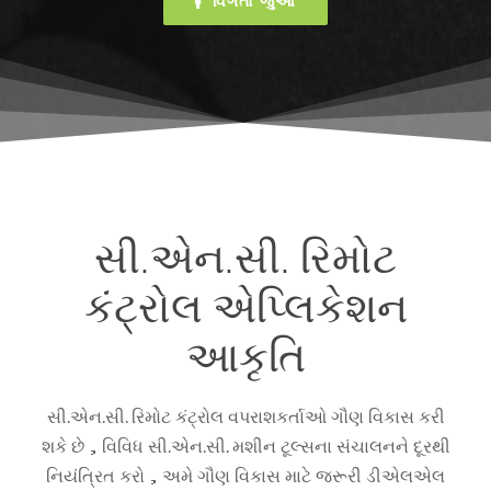
વિગતો જુઓ
સી.એન.સી. રિમોટ
કંટ્રોલ એપ્લિકેશન
આકૃતિ
સી.એન.સી. રિમોટ કંટ્રોલ વપરાશકર્તાઓ ગૌણ વિકાસ કરી
શકે છે，વિવિધ સી.એન.સી. મશીન ટૂલ્સના સંચાલનને દૂરથી
નિયંત્રિત કરો，અમે ગૌણ વિકાસ માટે જરૂરી ડીએલએલ