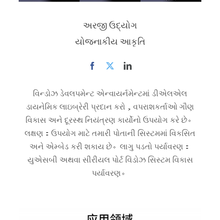
અરજી ઉદ્યોગ
યોજનાકીય આકૃતિ
વિન્ડોઝ ડેવલપમેન્ટ એન્વાયર્નમેન્ટમાં ડીએલએલ
ડાયનેમિક લાઇબ્રેરી પ્રદાન કરો，વપરાશકર્તાઓ ગૌણ
વિકાસ અને દૂરસ્થ નિયંત્રણ કાર્યોનો ઉપયોગ કરે છે。
લક્ષણ：ઉપયોગ માટે તમારી પોતાની સિસ્ટમમાં વિકસિત
અને એમ્બેડ કરી શકાય છે。લાગુ પડતો પર્યાવરણ：
યુએસબી અથવા સીરીયલ પોર્ટ વિંડોઝ સિસ્ટમ વિકાસ
પર્યાવરણ。