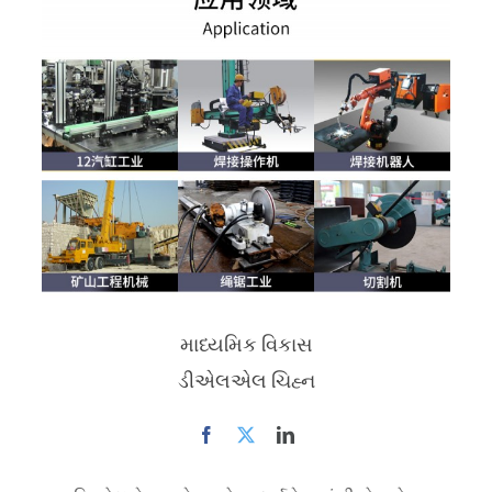
માધ્યમિક વિકાસ
ડીએલએલ ચિહ્ન