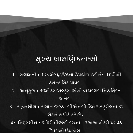
મુખ્ય લાક્ષણિકતાઓ
1、સલામતી：433 મેગાહર્ટઝનો ઉપયોગ કરીને、10ડીબી
ટ્રાન્સમિટ પાવર。
2、અનુકૂળ：40મીટર અલ્ટ્રા-લાંબી વાયરલેસ નિયંત્રિત
અંતર。
3、સહનશીલ：સમાન જગ્યા સીએનસી રિમોટ કંટ્રોલના 32
સેટને સપોર્ટ કરે છે。
4、નિદ્રાધીન：ઓછી વીજળી રચના、2એએ બેટરી પર 45
દિવસનો ઉપયોગ。