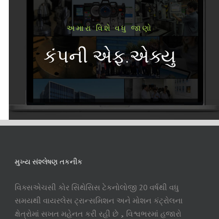
અમારા વિશે વધુ જાણો
કંપની એફ.એક્યુ
મુખ્ય સંશ્લેષણ તકનીક
વિક્સએચસી કોર સિંથેસિસ ટેકનોલોજી 20 વર્ષથી વધુ
સમયથી વાયરલેસ ટ્રાન્સમિશન અને મોશન કંટ્રોલના
ક્ષેત્રોમાં સખત મહેનત કરી રહી છે，વિશ્વભરમાં હજારો