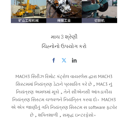
માચ 3 શ્રેણી
ચિહ્નોનો ઉપયોગ કરો
MACH3 સિરીઝ રિમોટ કંટ્રોલ વાયરલેસ દ્વારા MACH3
સિસ્ટમમાં નિયંત્રણ ડેટાને પ્રસારિત કરે છે，MAC3 નું
નિયંત્રણ અમલમાં મૂકો，તેને સીએનસી આંકડાકીય
નિયંત્રણ સિસ્ટમ ચળવળને નિયંત્રિત કરવા દો。MACH3
એ એક જાણીતું ગતિ નિયંત્રણ સિસ્ટમ સ software ફ્ટવેર
છે，શક્તિશાળી，સમૃદ્ધ ઇન્ટરફેસો。