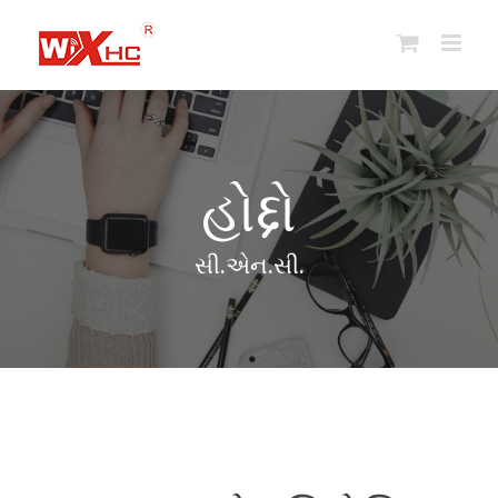
સામગ્રી
પર
જાઓ
હોદ્દો
સી.એન.સી.