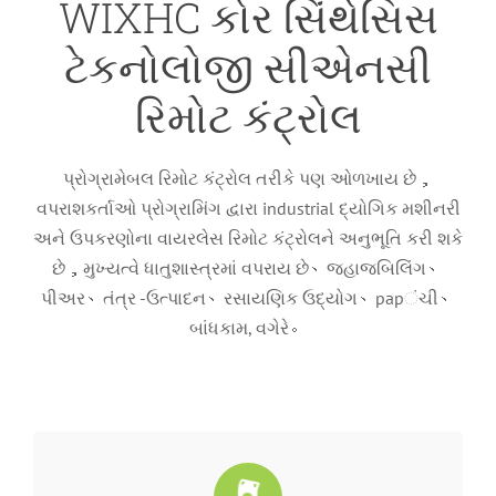
WIXHC કોર સિંથેસિસ
ટેકનોલોજી સીએનસી
રિમોટ કંટ્રોલ
પ્રોગ્રામેબલ રિમોટ કંટ્રોલ તરીકે પણ ઓળખાય છે，
વપરાશકર્તાઓ પ્રોગ્રામિંગ દ્વારા industrial દ્યોગિક મશીનરી
અને ઉપકરણોના વાયરલેસ રિમોટ કંટ્રોલને અનુભૂતિ કરી શકે
છે，મુખ્યત્વે ધાતુશાસ્ત્રમાં વપરાય છે、જહાજબિલિંગ、
પીઅર、તંત્ર -ઉત્પાદન、રસાયણિક ઉદ્યોગ、papંચી、
બાંધકામ, વગેરે。