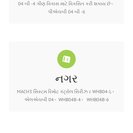
ડાયનેમિક લાઇબ્રેરી પ્રદાન કરો，વપરાશકર્તાઓ ગૌણ
04 બી -4 ગૌણ વિકાસ માટે વિકસિત કરી શકાય છે、
વિન્ડોઝ ડેવલપમેન્ટ એન્વાયર્નમેન્ટમાં ડીએલએલ
પીએચબી 04 બી -6
software ફ્ટવેર છે，શક્તિશાળી，સમૃદ્ધ ઇન્ટરફેસો。
MACH3 એ એક જાણીતું ગતિ નિયંત્રણ સિસ્ટમ સ
નગર
નિયંત્રણ સિસ્ટમ ચળવળને નિયંત્રિત કરવા દો。
નિયંત્રણ અમલમાં મૂકો，તેને સીએનસી આંકડાકીય
સિસ્ટમમાં નિયંત્રણ ડેટાને પ્રસારિત કરે છે，MAC3 નું
MACH3 સિસ્ટમ રિમોટ કંટ્રોલ સિરીઝ：WHB04-L、
MACH3 સિરીઝ રિમોટ કંટ્રોલ વાયરલેસ દ્વારા MACH3
એલએચબી 04、WHB04B-4、 WHB04B-6