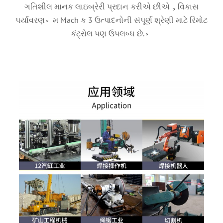
ગતિશીલ માનક લાઇબ્રેરી પ્રદાન કરીએ છીએ，વિકાસ
પર્યાવરણ。મ Mach ક 3 ઉત્પાદનોની સંપૂર્ણ શ્રેણી માટે રિમોટ
કંટ્રોલ પણ ઉપલબ્ધ છે.。