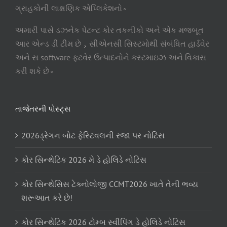
ગ્રાહકોની લાક્ષણિક એપ્લિકેશનો。
અમારી પાસે ડઝનેક પેટન્ટ કોર તકનીકો અને એક મજબૂત
આર એન્ડ ડી ટીમ છે，સીએનસી સિસ્ટમોથી સંબંધિત હાર્ડવેર
અને સ software ફ્ટવેર ઉત્પાદનોને કસ્ટમાઇઝ અને વિકાસ
કરી શકે છે。
તાજેતરની પોસ્ટ્સ
2026ડ્રેગન બોટ ફેસ્ટિવલની રજા પર નોટિસ
કોર સિન્થેટિક 2026 મે ડે હોલિડે નોટિસ
કોર સિન્થેસિસ ટેક્નોલોજી CCMT2026 ખાતે તેની ભવ્ય
શરૂઆત કરે છે!
કોર સિન્થેટિક 2026 ટોમ્બ સ્વીપિંગ ડે હોલિડે નોટિસ