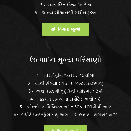
5、સ્વચાલિત ઉત્પાદન રેખા
6、અન્ય સીએનસી મશીન ટૂલ્સ
વિગતો જુઓ
ઉત્પાદન મુખ્ય પરિમાણો
1、તારવિહીન અંતર：40ચોખા
2、ચાવી સંખ્યા：16(10 કસ્ટમાઇઝેશન)
3、અક્ષ પસંદગી વૃદ્ધિની પસંદગી：ટેકો
4、મહત્તમ સંખ્યામાં સપોર્ટેડ અક્ષો：6
5、એન્કોડર -વિશિષ્ટતાઓ：50、100પી.પી.આર.
6、સપોર્ટ ઇન્ટરફેસ：યુ.એસ.、અલંકાર、સમાંતર બંદર