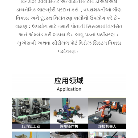
વિન્ડોઝ ડેવલપમેન્ટ એન્વાયર્નમેન્ટમાં ડીએલએલ
ડાયનેમિક લાઇબ્રેરી પ્રદાન કરો，વપરાશકર્તાઓ ગૌણ
વિકાસ અને દૂરસ્થ નિયંત્રણ કાર્યોનો ઉપયોગ કરે છે。
લક્ષણ：ઉપયોગ માટે તમારી પોતાની સિસ્ટમમાં વિકસિત
અને એમ્બેડ કરી શકાય છે。લાગુ પડતો પર્યાવરણ：
યુએસબી અથવા સીરીયલ પોર્ટ વિંડોઝ સિસ્ટમ વિકાસ
પર્યાવરણ。