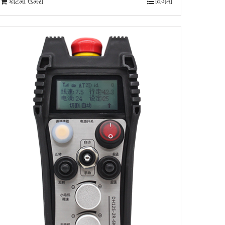
કાર્ટમાં ઉમેરો
વિગતો