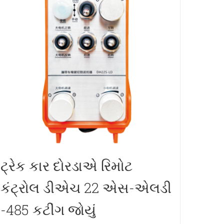
ટ્રેક કાર દોરડાએ રિમોટ
કંટ્રોલ ડીએચ 22 એસ-એલડી
-485 કટીંગ જોયું