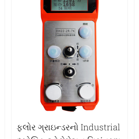
ફ્લોર ગ્રાઇન્ડરનો Industrial