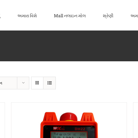
ં
અમારા વિશે
Mall નલાઇન મોલ
શ્રેણી
અમાર
દન