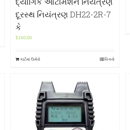
દ્યોગિક ઓટોમેશન નિયંત્રણ
દૂરસ્થ નિયંત્રણ DH22-2R-7
કે
$
260.00
કાર્ટમાં ઉમેરો
વિગતો