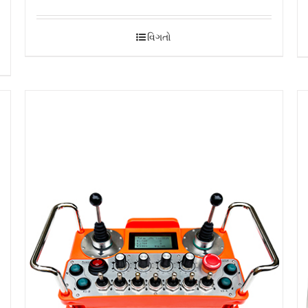
વિગતો