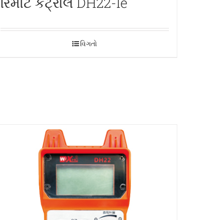
રિમોટ કંટ્રોલ DH22-le
વિગતો