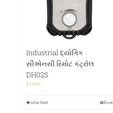
Industrial દ્યોગિક
સીએનસી રિમોટ કંટ્રોલ
DH02S
$
220.00
કાર્ટમાં ઉમેરો
વિગતો