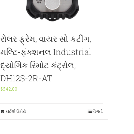
રોલર ફ્રેમ, વાયર સો કટીંગ,
મલ્ટિ-ફંક્શનલ Industrial
દ્યોગિક રિમોટ કંટ્રોલ,
DH12S-2R-AT
$
542.00
કાર્ટમાં ઉમેરો
વિગતો