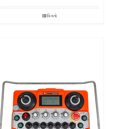
વિગતો