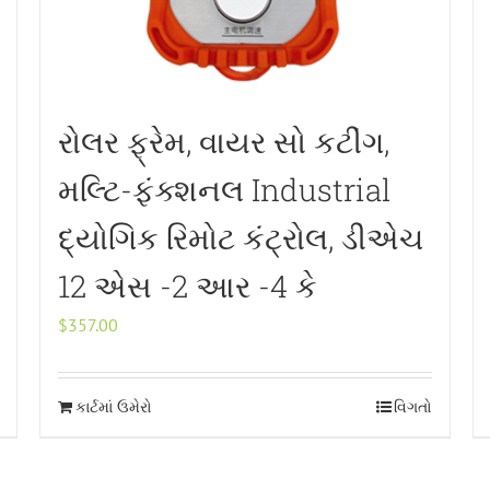
રોલર ફ્રેમ, વાયર સો કટીંગ,
મલ્ટિ-ફંક્શનલ Industrial
દ્યોગિક રિમોટ કંટ્રોલ, ડીએચ
12 એસ -2 આર -4 કે
$
357.00
કાર્ટમાં ઉમેરો
વિગતો