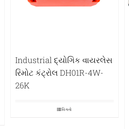
Industrial દ્યોગિક વાયરલેસ
રિમોટ કંટ્રોલ DH01R-4W-
26K
વિગતો