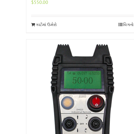
$
550.00
કાર્ટમાં ઉમેરો
વિગતો