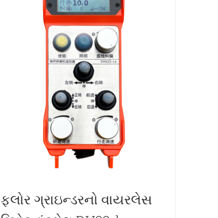
ફ્લોર ગ્રાઇન્ડરનો વાયરલેસ