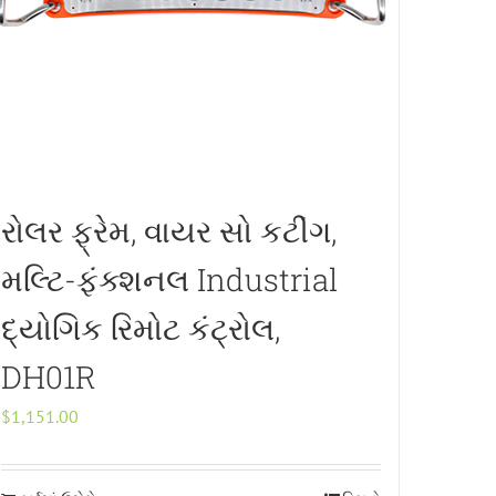
રોલર ફ્રેમ, વાયર સો કટીંગ,
મલ્ટિ-ફંક્શનલ Industrial
દ્યોગિક રિમોટ કંટ્રોલ,
DH01R
$
1,151.00