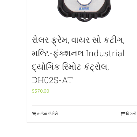
રોલર ફ્રેમ, વાયર સો કટીંગ,
મલ્ટિ-ફંક્શનલ Industrial
દ્યોગિક રિમોટ કંટ્રોલ,
DH02S-AT
$
370.00
કાર્ટમાં ઉમેરો
વિગતો