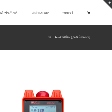
ો સંપર્ક કરો
પેટી સમાચાર
ભાષાઓ
ઘર
Remદ્યોગિક દૂરસ્થ નિયંત્રણ