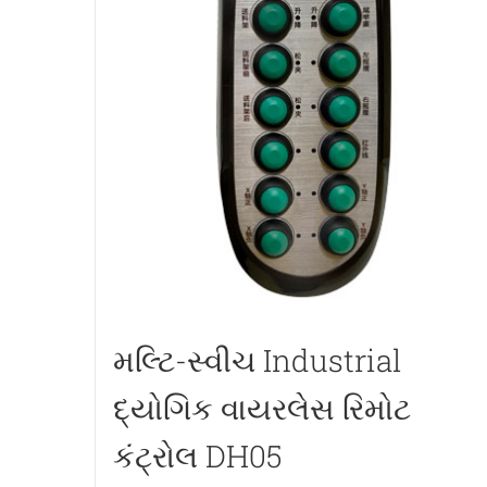
મલ્ટિ-સ્વીચ Industrial
દ્યોગિક વાયરલેસ રિમોટ
કંટ્રોલ DH05