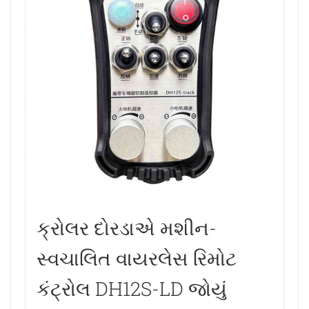
ક્રોલર દોરડાએ મશીન-
સ્વચાલિત વાયરલેસ રિમોટ
કંટ્રોલ DH12S-LD જોયું