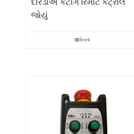
દોરડાએ કટીંગ રિમોટ કંટ્રોલ
જોયું
વિગતો