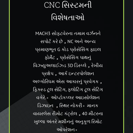
CNC સિસ્ટમની
વિશેષતાઓ
MACH3 સોફ્ટવેરના તમામ વર્ઝનને
સપોર્ટ કરે છે，NC અને અન્ય
પ્રમાણભૂત G કોડ પ્રોસેસિંગ ફાઇલ
ફોર્મેટ，પ્રોસેસિંગ પાથનું
વિઝ્યુઅલાઈઝ્ડ 3D ડિસ્પ્લે，રેખીય
પ્રક્ષેપ，આર્ક ઇન્ટરપોલેશન
અલ્ગોરિધમ એસ આકારનું પ્રવેગક，
ફિક્સ્ડ ટૂલ સેટિંગ, ફ્લોટિંગ ટૂલ સેટિંગ
વગેરે.。ઓપ્ટોકપ્લર આઇસોલેશન
ડિઝાઇન ，સ્થિર નોકરી。માનક
વાયરલેસ રીમોટ કંટ્રોલ，40 મીટરના
ખુલ્લા અંતરે મશીનનું અનુકૂળ રિમોટ
ઓપરેશન。