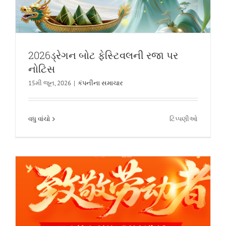
2026ડ્રેગન બોટ ફેસ્ટિવલની રજા પર
નોટિસ
15મી જૂન, 2026
|
કંપનીના સમાચાર
કોર સિન્થેટિક 2026 મે ડે હોલિડે નોટિસ
ચાલુ
વધુ વાંચો
ટિપ્પણીઓ
પ્રકાર
2026ડ્રેગ
બોટ
ફેસ્ટિવલન
રજા
પર
નોટિસ