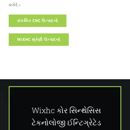
વગેરે.。
સંકલિત CNC ઉત્પાદનો
WIXHC શ્રેણી ઉત્પાદનો
Wixhc કોર સિન્થેસિસ
ટેકનોલોજી ઈન્ટિગ્રેટેડ