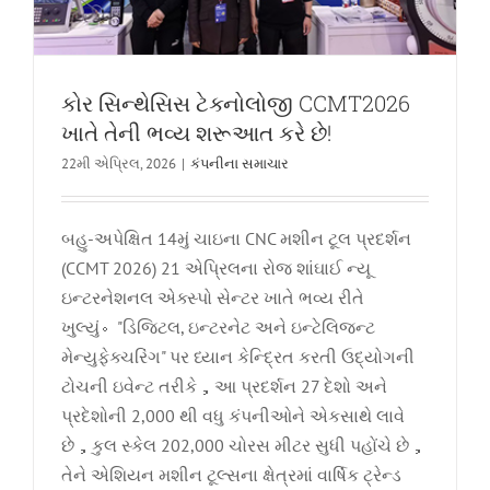
કોર સિન્થેસિસ ટેક્નોલોજી CCMT2026
ખાતે તેની ભવ્ય શરૂઆત કરે છે!
22મી એપ્રિલ, 2026
|
કંપનીના સમાચાર
બહુ-અપેક્ષિત 14મું ચાઇના CNC મશીન ટૂલ પ્રદર્શન
(CCMT 2026) 21 એપ્રિલના રોજ શાંઘાઈ ન્યૂ
ઇન્ટરનેશનલ એક્સ્પો સેન્ટર ખાતે ભવ્ય રીતે
ખુલ્યું。"ડિજિટલ, ઇન્ટરનેટ અને ઇન્ટેલિજન્ટ
મેન્યુફેક્ચરિંગ" પર ધ્યાન કેન્દ્રિત કરતી ઉદ્યોગની
ટોચની ઇવેન્ટ તરીકે，આ પ્રદર્શન 27 દેશો અને
પ્રદેશોની 2,000 થી વધુ કંપનીઓને એકસાથે લાવે
છે，કુલ સ્કેલ 202,000 ચોરસ મીટર સુધી પહોંચે છે，
તેને એશિયન મશીન ટૂલ્સના ક્ષેત્રમાં વાર્ષિક ટ્રેન્ડ