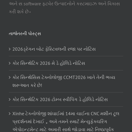
અને સ software ફ્ટવેર ઉત્પાદનોને કસ્ટમાઇઝ અને વિકાસ
કરી શકે છે。
તાજેતરની પોસ્ટ્સ
2026ડ્રેગન બોટ ફેસ્ટિવલની રજા પર નોટિસ
કોર સિન્થેટિક 2026 મે ડે હોલિડે નોટિસ
કોર સિન્થેસિસ ટેક્નોલોજી CCMT2026 ખાતે તેની ભવ્ય
શરૂઆત કરે છે!
કોર સિન્થેટિક 2026 ટોમ્બ સ્વીપિંગ ડે હોલિડે નોટિસ
Xinhe ટેકનોલોજી શાંઘાઈમાં 14મા ચાઈના CNC મશીન ટૂલ
પ્રદર્શનમાં દેખાઈ，અમે તમને સ્માર્ટ મેન્યુફેક્ચરિંગ
એપોઇન્ટમેન્ટ માટે અમારી સાથે જોડાવા માટે નિષ્ઠાપૂર્વક