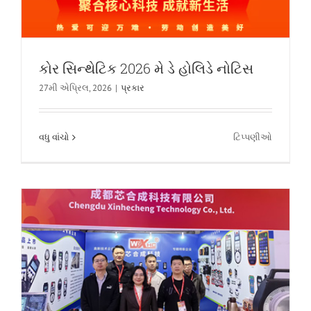
કોર સિન્થેટિક 2026 મે ડે હોલિડે નોટિસ
27મી એપ્રિલ, 2026
|
પ્રકાર
કોર સિન્થેસિસ ટેક્નોલોજી CCMT2026 ખાતે
તેની ભવ્ય શરૂઆત કરે છે!
ચાલુ
વધુ વાંચો
ટિપ્પણીઓ
કંપનીના સમાચાર
કોર
સિન્થેટિક
2026
મે
ડે
હોલિડે
નોટિસ