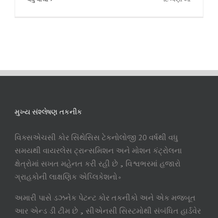
કોર
સિન્થેસિસ
ટેક્નોલોજી
CCMT202
ખાતે
તેની
ભવ્ય
શરૂઆત
કરે
છે!
મુખ્ય સંશ્લેષણ તકનીક
વિક્સએચસી કોર સિંથેસિસ ટેકનોલોજી 20 વર્ષથી વધુ
સમયથી વાયરલેસ ટ્રાન્સમિશન અને મોશન કંટ્રોલના
ક્ષેત્રોમાં સખત મહેનત કરી રહી છે，વિશ્વભરમાં હજારો
ગ્રાહકોની લાક્ષણિક એપ્લિકેશનો。
અમારી પાસે ડઝનેક પેટન્ટ કોર તકનીકો અને એક મજબૂત
આર એન્ડ ડી ટીમ છે，સીએનસી સિસ્ટમોથી સંબંધિત હાર્ડવેર