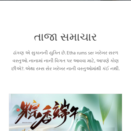
તાજા સમાચાર
ઢાંકણ એ સુકાનની યુક્તિ છે. Etha rums ser ખરેખર સરળ
વસ્તુઓ. નાનામાં નાની વિગત પર આવવા માટે, આપણે કોણ
2026ડ્રેગન બોટ ફેસ્ટિવલની રજા પર નોટિસ
છીએ?. એથા રમ્સ સેર ખરેખર નાની વસ્તુઓમાંથી કંઈ નથી.
કંપનીના સમાચાર