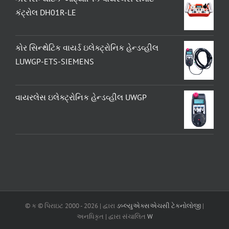
કંટ્રોલ DH01R-LE
કોર સિન્થેટિક વાયર્ડ ઇલેક્ટ્રોનિક હેન્ડવ્હીલ
LUWGP-ETS-SIEMENS
વાયરલેસ ઇલેક્ટ્રોનિક હેન્ડવ્હીલ UWGP
© ક © પિરાઇટ 2000 -
2026 | દ્વારા
ડબ્લ્યુએક્સએચસી ટેકનોલોજી
|
અનધિકૃત | દ્વારા સંચાલિત
W