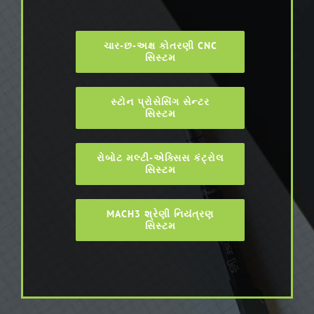
ચાર-છ-અક્ષ કોતરણી CNC
સિસ્ટમ
સ્ટોન પ્રોસેસિંગ સેન્ટર
સિસ્ટમ
રોબોટ મલ્ટી-એક્સિસ કંટ્રોલ
સિસ્ટમ
MACH3 શ્રેણી નિયંત્રણ
સિસ્ટમ