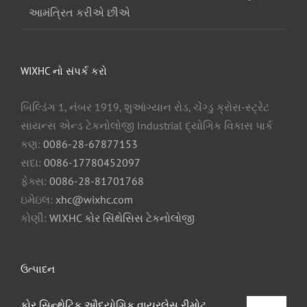
આમંત્રિત કરીએ છીએ
WIXHC નો સંપર્ક કરો
બિલ્ડિંગ 1, નંબર 1919, શુઆંગ્યાન રોડ, ચેંગ્ડુ ક્રોસ-સ્ટ્રેટ
સાયન્સ એન્ડ ટેકનોલોજી Industrial દ્યોગિક વિકાસ પાર્ક
કણ:
0086-28-67877153
સદા:
0086-17780452097
ફેક્સ:
0086-28-81701768
ઇમેઇલ:
xhc@wixhc.com
કોણી:
WIXHC કોર સિંથેસિસ ટેકનોલોજી
ઉત્પાદન
કોર સિન્થેટિક ઔદ્યોગિક વાયરલેસ રીમોટ