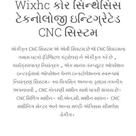
Wixhc કોર સિન્થેસિસ
ટેકનોલોજી ઇન્ટિગ્રેટેડ
CNC સિસ્ટમ
એકીકૃત CNC સિસ્ટમ એ એવી સિસ્ટમ છે જે CNC સિસ્ટમના
તમામ ઘટકો (ડિજિટલ કંટ્રોલર) ને એકીકૃત કરે છે，
કાર્યક્રમપાત્ર નિયંત્રક，એક માનવ-કમ્પ્યુટર ઓપરેશન
ઇન્ટરફેસમાં ઓપરેશન પેનલ ઇન્સ્ટોલેશનના સ્વરૂપમાં
નિયંત્રણ સિસ્ટમ。સ્વ-વિકસિત અનન્ય ડ્રાઇવ તકનીક
અપનાવવી，CNC કોતરણી મશીન સાથે વાપરી શકાય છે、
CNC મિલિંગ મશીન、સી.એન.સી. મશીન સાધન、CNC
મશીનિંગ સેન્ટર અને અન્ય મલ્ટી-એક્સિસ સીમલેસ
ડોકીંગ。