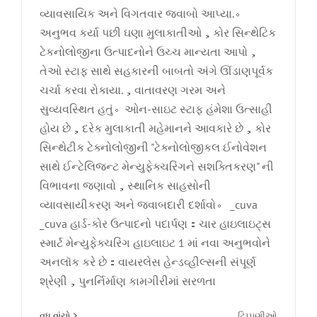
વ્યાવસાયિક અને વિગતવાર જવાબો આપ્યા.。
અનુભવ કર્યા પછી ઘણા મુલાકાતીઓ，કોર સિન્થેટિક
ટેકનોલોજીના ઉત્પાદનોને ઉચ્ચ માન્યતા આપો，
તેઓ સ્ટાફ સાથે સહકારની બાબતો અંગે ઊંડાણપૂર્વક
ચર્ચા કરવા રોકાયા.，વાતાવરણ ગરમ અને
સુવ્યવસ્થિત હતું。ઓન-સાઇટ સ્ટાફ હંમેશા ઉત્સાહી
હોય છે，દરેક મુલાકાતી મહેમાનને આવકારે છે，કોર
સિન્થેટીક ટેક્નોલોજીની "ટેક્નોલોજીકલ ઈનોવેશન
સાથે ઈન્ટેલિજન્ટ મેન્યુફેક્ચરિંગને સશક્તિકરણ" ની
વિભાવના જણાવો，સ્થાનિક સાહસોની
વ્યાવસાયીકરણ અને જવાબદારી દર્શાવો。 _cuva
_cuva હાર્ડ-કોર ઉત્પાદનો પદાર્પણ：ચાર હાઇલાઇટ્સ
સ્માર્ટ મેન્યુફેક્ચરિંગ હાઇલાઇટ 1 માં નવા અનુભવોને
અનલૉક કરે છે：વાયરલેસ હેન્ડવ્હીલ્સની સંપૂર્ણ
શ્રેણી，પુનર્નિર્માણ કામગીરીમાં સરળતા
ચાલુ
વધુ વાંચો
ટિપ્પણીઓ