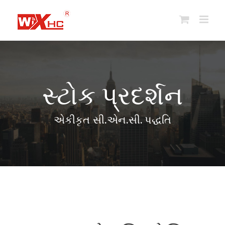
સામગ્રી
પર
જાઓ
સ્ટોક પ્રદર્શન
એકીકૃત સી.એન.સી. પદ્ધતિ