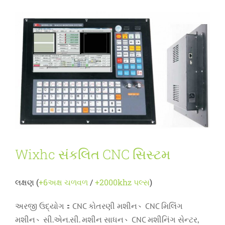
Wixhc સંકલિત CNC સિસ્ટમ
લક્ષણ (
+6અક્ષ ચળવળ
/
+2000khz પલ્સ
)
અરજી ઉદ્યોગ：CNC કોતરણી મશીન、CNC મિલિંગ
મશીન、સી.એન.સી. મશીન સાધન、CNC મશીનિંગ સેન્ટર,