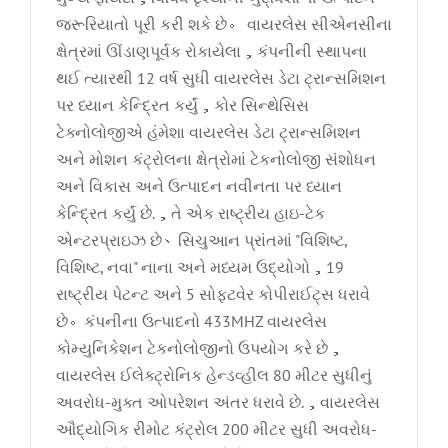
જરૂરિયાતો પૂરી કરી શકે છે。 વાયરલેસ સીએનસીના
ક્ષેત્રમાં ઊંડાણપૂર્વક રોકાયેલા，કંપનીની સ્થાપના
થઈ ત્યારથી 12 વર્ષ સુધી વાયરલેસ ડેટા ટ્રાન્સમિશન
પર ધ્યાન કેન્દ્રિત કર્યું，કોર સિન્થેસિસ
ટેક્નોલોજીએ હંમેશા વાયરલેસ ડેટા ટ્રાન્સમિશન
અને મોશન કંટ્રોલના ક્ષેત્રોમાં ટેકનોલોજી સંશોધન
અને વિકાસ અને ઉત્પાદન નવીનતા પર ધ્યાન
કેન્દ્રિત કર્યું છે.，તે એક રાષ્ટ્રીય હાઇ-ટેક
એન્ટરપ્રાઇઝ છે、સિચુઆન પ્રાંતમાં "વિશિષ્ટ,
વિશિષ્ટ, નવા" નાના અને મધ્યમ ઉદ્યોગો，19
રાષ્ટ્રીય પેટન્ટ અને 5 સોફ્ટવેર કોપીરાઈટ્સ ધરાવે
છે。કંપનીના ઉત્પાદનો 433MHZ વાયરલેસ
કોમ્યુનિકેશન ટેકનોલોજીનો ઉપયોગ કરે છે，
વાયરલેસ ઈલેક્ટ્રોનિક હેન્ડવ્હીલ 80 મીટર સુધીનું
અવરોધ-મુક્ત ઓપરેશન અંતર ધરાવે છે.，વાયરલેસ
ઔદ્યોગિક રીમોટ કંટ્રોલ 200 મીટર સુધી અવરોધ-