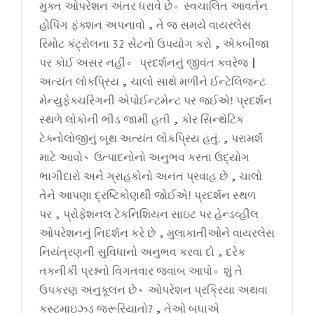
મુક્ત ઓપરેશન અંતર ધરાવે છે。સ્વચાલિત આવર્તન
હોપિંગ ફંક્શન અપનાવો，તે જ સમયે વાયરલેસ
રિમોટ કંટ્રોલના 32 સેટનો ઉપયોગ કરો，એકબીજા
પર કોઈ અસર નહીં。 પ્રદર્શનનું જીવંત કવરેજ｜
અત્યંત લોકપ્રિય，ચાલો સાથે મળીને ઈન્ટેલિજન્ટ
મેન્યુફેક્ચરિંગની એપોઈન્ટમેન્ટ પર જઈએ! પ્રદર્શન
સ્થળે લોકોની ભીડ જામી હતી，કોર સિન્થેટિક
ટેક્નોલોજીનું બૂથ અત્યંત લોકપ્રિય હતું.，પરામર્શ
માટે આવો、ઉત્પાદનોનો અનુભવ કરતા ઉદ્યોગ
ભાગીદારો અને ગ્રાહકોનો અનંત પ્રવાહ છે，ચાલો
તેને આપણા દ્રષ્ટિકોણથી જોઈએ! પ્રદર્શન સ્થળ
પર，પ્રોફેશનલ ટેકનિશિયન સાઇટ પર હેન્ડવ્હીલ
ઓપરેશનનું નિદર્શન કરે છે，મુલાકાતીઓને વાયરલેસ
નિયંત્રણની સુવિધાનો અનુભવ કરવા દો，દરેક
તકનીકી પ્રશ્નનો વિગતવાર જવાબ આપો。શું તે
ઉપકરણ અનુકૂલન છે、ઓપરેશન પ્રક્રિયા અથવા
કસ્ટમાઇઝ્ડ જરૂરિયાતો?，તેઓ બધાએ