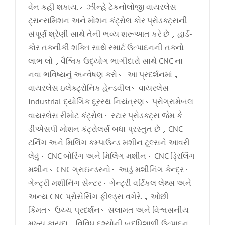
વેન કહી શકાય.。ઝીન્હે ટેકનોલોજી વાયરલેસ
ટ્રાન્સમિશન અને મોશન કંટ્રોલ કોર પ્રોડક્ટ્સની
સંપૂર્ણ શ્રેણી સાથે તેની ભવ્ય શરૂઆત કરે છે，હાર્ડ-
કોર તકનીકી શક્તિ સાથે સ્માર્ટ ઉત્પાદનની તકનો
લાભ લો，વૈશ્વિક ઉદ્યોગ ભાગીદારો સાથે CNC ના
નવા ભવિષ્યનું અન્વેષણ કરો。 આ પ્રદર્શનમાં，
વાયરલેસ ઇલેક્ટ્રોનિક હેન્ડવીલ、વાયરલેસ
Industrial દ્યોગિક દૂરસ્થ નિયંત્રણ、પ્રોગ્રામેબલ
વાયરલેસ રીમોટ કંટ્રોલ、સ્ટાર પ્રોડક્ટ્સ જેમ કે
ડીએસપી મોશન કંટ્રોલર્સ બધા પ્રસ્તુત છે，CNC
ટર્નિંગ અને મિલિંગ કમ્પાઉન્ડ મશીન ટૂલ્સને આવરી
લેવું、CNC બોરિંગ અને મિલિંગ મશીન、CNC ડ્રિલિંગ
મશીન、CNC ગ્રાઇન્ડરનો、આડું મશીનિંગ કેન્દ્ર、
ગેન્ટ્રી મશીનિંગ સેન્ટર、ગેન્ટ્રી વર્ટિકલ લેથ્સ અને
અન્ય CNC પ્રોસેસિંગ ફીલ્ડ્સ વગેરે.，ઓછી
કિંમત、ઉચ્ચ પ્રદર્શન、સલામત અને વિશ્વસનીય
મુખ્ય ફાયદા，વિવિધ દૃશ્યોની બુદ્ધિશાળી ઉત્પાદન