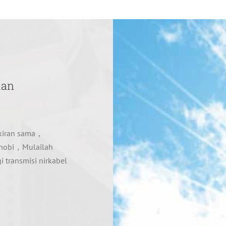
ian
kiran sama，
n hobi，Mulailah
i transmisi nirkabel