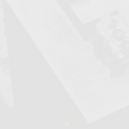
Meletakkan pasar global
2018
Kami bersikeras berorientasi pasar，M
dari 40 negara di seluruh dunia、150B
Aplikasi khas untuk puluhan ribu pel
Komputer CNC diluncurka
2020
Merancang komputer CNC generasi ked
Handwheel elektronik nir