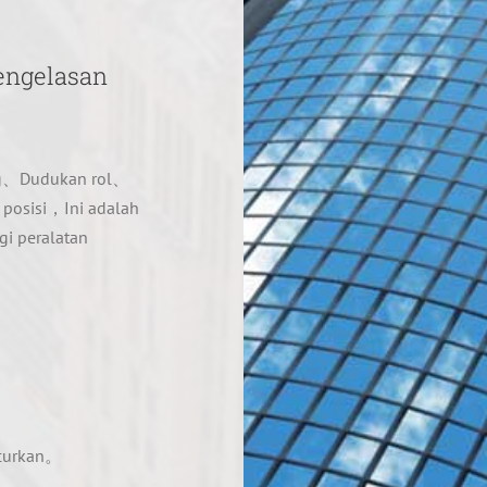
engelasan
ang、Dudukan rol、
r posisi，Ini adalah
gi peralatan
ncurkan。