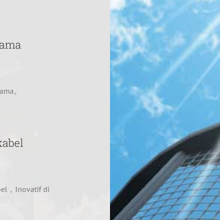
rtama
rtama。
kabel
el，Inovatif di