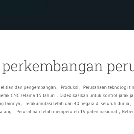
h perkembangan per
penelitian dan pengembangan、Produksi、Perusahaan teknologi ti
l gerak CNC selama 15 tahun，Didedikasikan untuk kontrol jarak 
g lainnya。Terakumulasi lebih dari 40 negara di seluruh dunia
arang，Perusahaan telah memperoleh 19 paten nasional，Beber