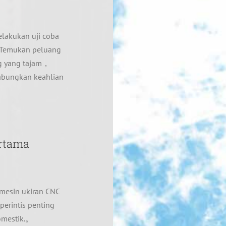
lakukan uji coba
.，Temukan peluang
ng yang tajam，
abungkan keahlian
ertama
mesin ukiran CNC
erintis penting
domestik.。