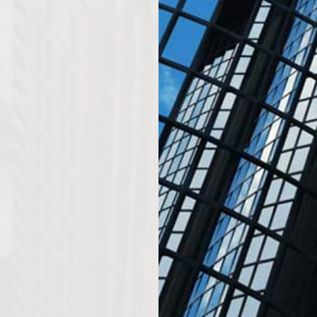
engumpulkan lebih
eberapa industri、
anggan。
n
ua
kabel