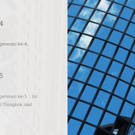
4
generasi ke-4。
5
generasi ke-5；Ini
di Tiongkok saat