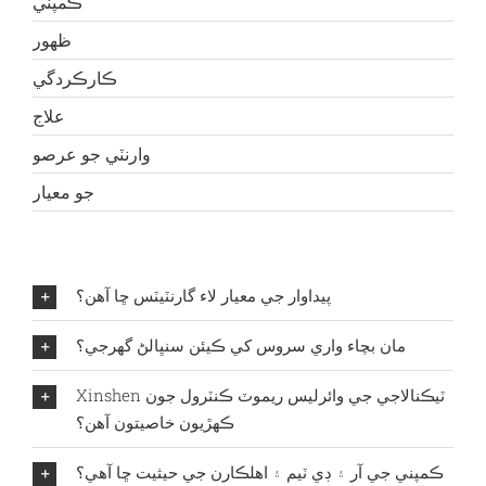
ڪمپني
ظهور
ڪارڪردگي
علاج
وارنٽي جو عرصو
جو معيار
پيداوار جي معيار لاء گارنٽيٽس ڇا آهن؟
مان بچاء واري سروس کي ڪيئن سنڀالڻ گهرجي؟
Xinshen ٽيڪنالاجي جي وائرليس ريموٽ ڪنٽرول جون
ڪهڙيون خاصيتون آهن؟
ڪمپني جي آر ۽ ڊي ٽيم ۽ اهلڪارن جي حيثيت ڇا آهي؟