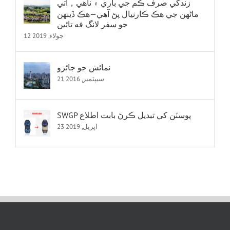
زندگي صرف ڪم جي باري ۾ ناهي，اتي
ماڻهن جي هڪ ڪارنيال پڻ آهي—هڪ ڏينهن
جو سفر لانگ فه تائين
12 جولاء, 2019
نمائش جو جائزو
21 سيپٽمبر, 2016
SWGP پوسٽن کي تبديل ڪرڻ بابت اطلاع
23 اپريل, 2019