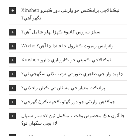
Xinshen ٽيڪنالاجي پراڊڪٽس جو وارنٽي دور ڪيترو
ڊگهو آهي؟
سيلز سروس کانپوء ڪهڙا پهلو شامل آهن؟
Wixhc وائرليس ريموٽ ڪنٽرول جا فائدا ڇا آهن؟
Xinshen ٽيڪنالاجي ڪمپني جو ڪاروباري دائرو
ڇا پيداوار جي ظاهري طور تي ترتيب ڏئي سگهجي ٿي؟
پراڊڪٽ معيار جي مسئلن تي ڪيئن راء ڏني؟
جيڪڏهن وارنٽي جو دور گهڻو ڪجهه ڪرڻ گهرجي؟
ڇا آئون هڪ مخصوص وقت ۾ مڪمل ٿيڻ لاء سار سنڀال
لاء پڇي سگهان ٿو؟