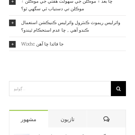
ڇا بعد ۾ موڪلن جي سهولت هفتي جي موڪلن ۽
موڪلن تي دستياب ٿي سگهي ٿو؟
وائرليس ريموٽ ڪنٽرول وائرليس ڪنيڪشن استعمال
ڪندو آهي，ڇا عدم استحڪام ٿيندو؟
Wixhc جا فائدا ڇا آهن
لاء
ڳولهي:
سممريون
تازيون
مشهور