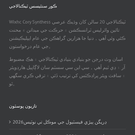
ڪور سنٿيسس ٽيڪنالاجي
Wixhc Cory Synthess ٽيڪنالاجي 20 سالن کان وڌيڪ عرصي
تائين وائرليس ٽرانسڪشن ۽ حرڪت جي ميدانن ۾ محنت
ڪئي وئي آهي，دنيا جا هزارين گراهڪن جي عام ايپليڪيشنن
جي عام درخواستون。
اسان وٽ درجن جو بنيادي بنيادي ٽيڪنالاجي ۽ هڪ مضبوط
آر ۽ ڊي ٽيم آهي，سي اين سي سسٽم سان لاڳاپيل هارڊويئر
۽ سافٽ ويئر پراڊڪٽس کي ترتيب ڏئي ۽ ترقي ڪري سگھي
ٿو。
تازيون پوسٽون
2026ڊريگن ٻيڙي فيسٽيول جي موڪل تي نوٽيس