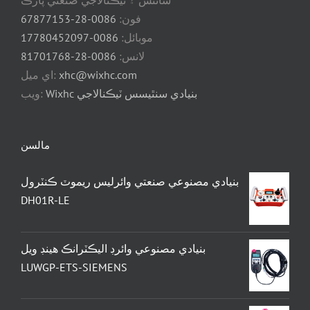
سائنس ۽ ٽيڪنالاجي صنعتي پارڪ
فون:
0086-28-67877153
موبائل:
0086-17780452097
لانس:
0086-28-81701768
xhc@wixhc.com
اي ميل:
Wixhc بنيادي سنٿيسس ٽيڪنالاجي
ويب:
مالسن
بنيادي مصنوعي صنعتي وائرليس ريموٽ ڪنٽرول
DH01R-LE
بنيادي مصنوعي وائرڊ اليڪٽرانڪ هينڊ ويل
LUWGP-ETS-SIEMENS