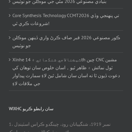
بنيادي مصنوعي 2026 مئي جي موڪلن جو نوٽيس
Core Synthesis Technology CCMT2026 تي پنهنجي وڏي
شروعات ڪري ٿي!
ڪور مصنوعي 2026 قبر صاف ڪرڻ واري ڏينهن موڪلن
جو نوٽيس
Xinhe ٽيڪنالاجي شنگھائي ۾ 14th چين CNC مشين
ٽول نمائش ۾ ظاهر ٿيو，اسان خلوص سان توهان کي
دعوت ڏيون ٿا ته اسان سان شامل ٿيڻ لاءِ سمارٽ پيداوار
جي ملاقات لاءِ
WIXHC سان رابطو ڪريو
1، نمبر 1919، شنگييانان روڊ، چينگدو ڪراس اسٽينڊل