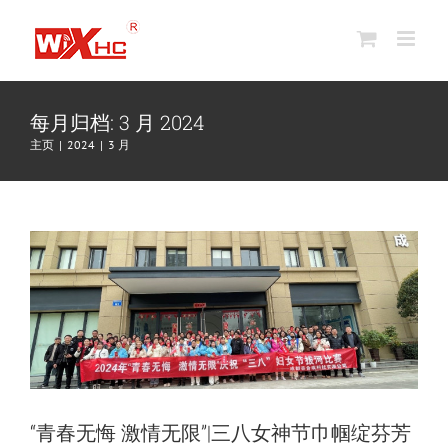
跳
到
内
容
每月归档:
3 月 2024
“青春无悔 激情无限”|三八女神节巾帼绽芬
主页
2024
3 月
芳
公司新闻
“青春无悔 激情无限”|三八女神节巾帼绽芬芳