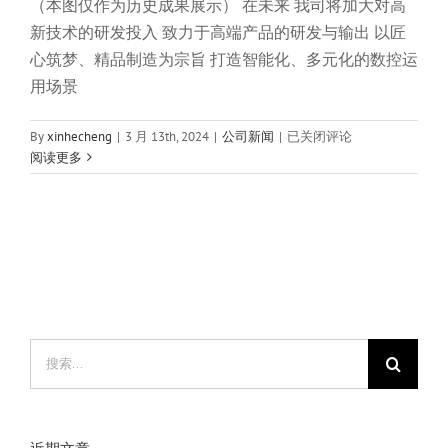
（本图仅作为历史成果展示） 在未来 我司将加大对高
新技术的研发投入 致力于高端产品的研发与输出 以匠
心筑梦、精品制造为宗旨 打造智能化、多元化的数控运
用场景
喜
By
xinhecheng
|
3 月 13th, 2024
|
公司新闻
|
已关闭评论
报|
阅读更多
芯
合
成
荣
获
高
新
技
术
搜
企
索：
业
证
书
近期文章