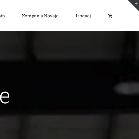
nin
Kompania Novaĵo
Lingvoj
te