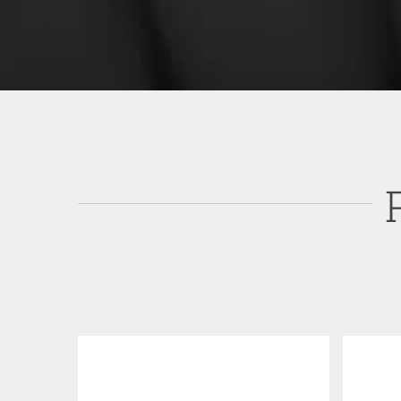
Kerna Sinteza Industria
S
Sendrata Teleregilo DH01R-
LE
Industria fora kontrolo
Detaloj