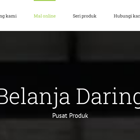
ang kami
Mal online
Seri produk
Hubungi ka
Belanja Darin
Pusat Produk