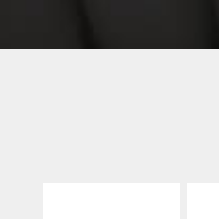
Remote Control Nirkabel
Industri Sintetis Inti
DH01R-LE
Rod
Remote Control Industri
Detail