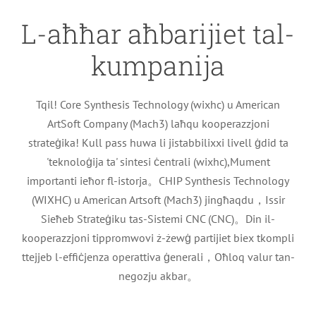
L-aħħar aħbarijiet tal-
kumpanija
Tqil! Core Synthesis Technology (wixhc) u American
ArtSoft Company (Mach3) laħqu kooperazzjoni
strateġika! Kull pass huwa li jistabbilixxi livell ġdid ta
'teknoloġija ta' sintesi ċentrali (wixhc),Mument
importanti ieħor fl-istorja。CHIP Synthesis Technology
(WIXHC) u American Artsoft (Mach3) jingħaqdu，Issir
Sieħeb Strateġiku tas-Sistemi CNC (CNC)。Din il-
kooperazzjoni tippromwovi ż-żewġ partijiet biex tkompli
ttejjeb l-effiċjenza operattiva ġenerali，Oħloq valur tan-
2026Avviż fuq il-vaganza tal-festival
negozju akbar。
tad-dgħajsa tad-dragun
Aħbarijiet tal-Kumpanija