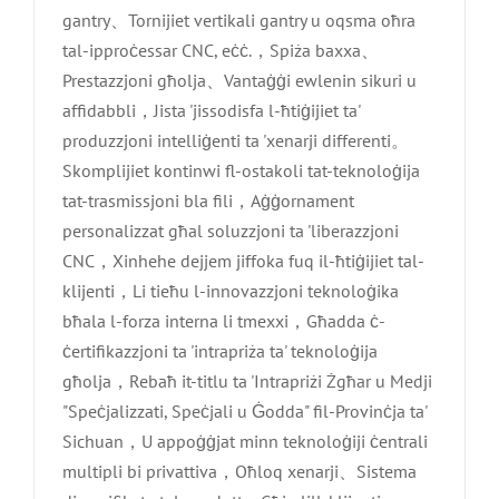
gantry、Tornijiet vertikali gantry u oqsma oħra
tal-ipproċessar CNC, eċċ.，Spiża baxxa、
Prestazzjoni għolja、Vantaġġi ewlenin sikuri u
affidabbli，Jista 'jissodisfa l-ħtiġijiet ta'
produzzjoni intelliġenti ta 'xenarji differenti。
Skomplijiet kontinwi fl-ostakoli tat-teknoloġija
tat-trasmissjoni bla fili，Aġġornament
personalizzat għal soluzzjoni ta 'liberazzjoni
CNC，Xinhehe dejjem jiffoka fuq il-ħtiġijiet tal-
klijenti，Li tieħu l-innovazzjoni teknoloġika
bħala l-forza interna li tmexxi，Għadda ċ-
ċertifikazzjoni ta 'intrapriża ta' teknoloġija
għolja，Rebaħ it-titlu ta 'Intrapriżi Żgħar u Medji
"Speċjalizzati, Speċjali u Ġodda" fil-Provinċja ta'
Sichuan，U appoġġjat minn teknoloġiji ċentrali
multipli bi privattiva，Oħloq xenarji、Sistema