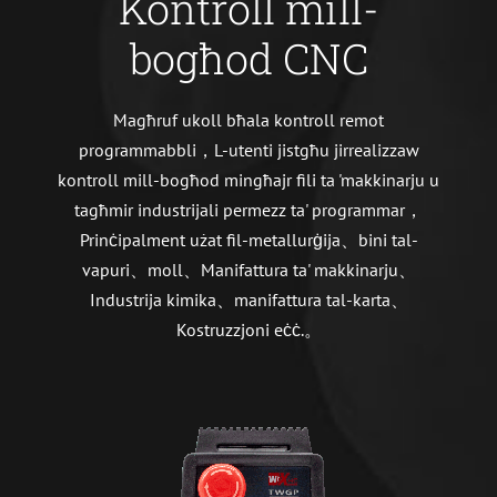
Kontroll mill-
bogħod CNC
Magħruf ukoll bħala kontroll remot
programmabbli，L-utenti jistgħu jirrealizzaw
kontroll mill-bogħod mingħajr fili ta 'makkinarju u
tagħmir industrijali permezz ta' programmar，
Prinċipalment użat fil-metallurġija、bini tal-
vapuri、moll、Manifattura ta' makkinarju、
Industrija kimika、manifattura tal-karta、
Kostruzzjoni eċċ.。