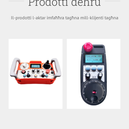
Prodotti dehru
Wireless Control
elettroniku bla fili
Remote DH01R-
UWGP
Il-prodotti l-aktar imfaħħra tagħna mill-klijenti tagħna
LE
Dettalji
Dettalji