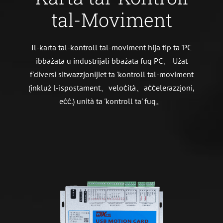
tal-Moviment
Il-karta tal-kontroll tal-moviment hija tip ta 'PC
ibbażata u industrijali bbażata fuq PC、 Użat
f'diversi sitwazzjonijiet ta 'kontroll tal-moviment
(inkluż l-ispostament、veloċità、aċċelerazzjoni,
eċċ.) unità ta 'kontroll ta' fuq。