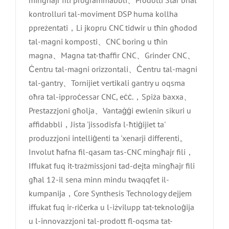
kontrolluri tal-moviment DSP huma kollha
ppreżentati，Li jkopru CNC tidwir u tħin għodod
tal-magni komposti、CNC boring u tħin
magna、Magna tat-tħaffir CNC、Grinder CNC、
Ċentru tal-magni orizzontali、Ċentru tal-magni
tal-gantry、Tornijiet vertikali gantry u oqsma
oħra tal-ipproċessar CNC, eċċ.，Spiża baxxa、
Prestazzjoni għolja、Vantaġġi ewlenin sikuri u
affidabbli，Jista 'jissodisfa l-ħtiġijiet ta'
produzzjoni intelliġenti ta 'xenarji differenti。
Involut ħafna fil-qasam tas-CNC mingħajr fili，
Iffukat fuq it-trażmissjoni tad-dejta mingħajr fili
għal 12-il sena minn mindu twaqqfet il-
kumpanija，Core Synthesis Technology dejjem
iffukat fuq ir-riċerka u l-iżvilupp tat-teknoloġija
u l-innovazzjoni tal-prodott fl-oqsma tat-