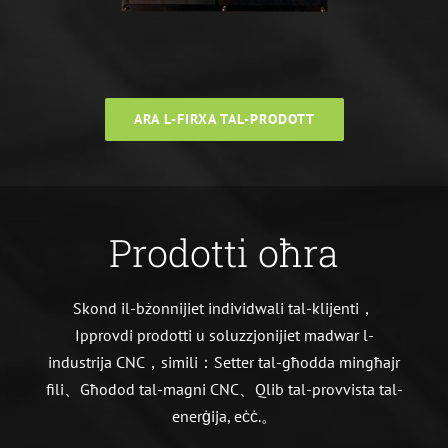
ARA L-FIRXA TAL-PRODOTT
Prodotti oħra
Skond il-bżonnijiet individwali tal-klijenti，
Ipprovdi prodotti u soluzzjonijiet madwar l-
industrija CNC，simili：Setter tal-għodda mingħajr
fili、Għodod tal-magni CNC、Qlib tal-provvista tal-
enerġija, eċċ.。