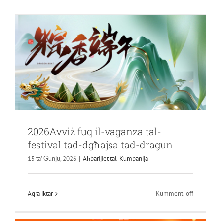
2026Avviż fuq il-vaganza tal-
festival tad-dgħajsa tad-dragun
15 ta’ Ġunju, 2026
|
Aħbarijiet tal-Kumpanija
Core Synthetic 2026 Avviż tal-Festa ta’
Jum Mejju
fuq
Aqra iktar
Kummenti off
Mhux kategorizzat
2026Avviż
fuq