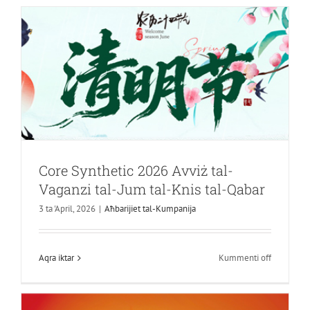
Technolog
tagħmel
id-
debutt
kbir
tagħha
f'CCMT202
Core Synthetic 2026 Avviż tal-
Xinhe Technology dehret fl-14-il Wirja
Vaganzi tal-Jum tal-Knis tal-Qabar
tal-Għodda tal-Magni CNC taċ-Ċina
3 ta 'April, 2026
|
Aħbarijiet tal-Kumpanija
f'Shanghai，Sinċerament nistednuk
tingħaqad magħna għal appuntament
fuq
Aqra iktar
Kummenti off
Core
ta 'manifattura intelliġenti
Synthetic
Aħbarijiet tal-Kumpanija
2026