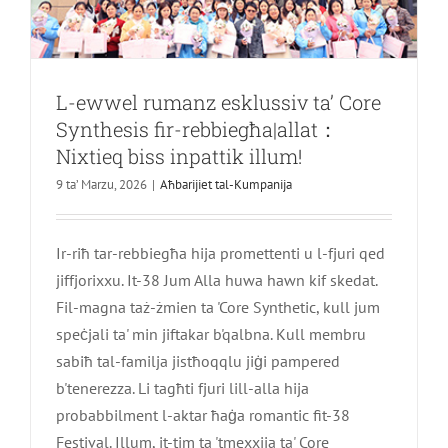
Għodda
tal-
Magni
CNC
taċ-
L-ewwel rumanz esklussiv ta’ Core
Ċina
Synthesis fir-rebbiegħa|allat：
f'Shangh
Sinċeram
Nixtieq biss inpattik illum!
nistednuk
9 ta’ Marzu, 2026
|
Aħbarijiet tal-Kumpanija
tingħaqad
magħna
għal
Ir-riħ tar-rebbiegħa hija promettenti u l-fjuri qed
appuntam
ta
jiffjorixxu. It-38 Jum Alla huwa hawn kif skedat.
'manifattu
Fil-magna taż-żmien ta 'Core Synthetic, kull jum
intelliġent
speċjali ta' min jiftakar b'qalbna. Kull membru
sabiħ tal-familja jistħoqqlu jiġi pampered
b'tenerezza. Li tagħti fjuri lill-alla hija
probabbilment l-aktar ħaġa romantic fit-38
Festival. Illum, it-tim ta 'tmexxija ta' Core