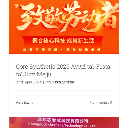
il-
vaganza
tal-
festival
tad-
dgħajsa
tad-
dragun
Core Synthetic 2026 Avviż tal-Festa
ta’ Jum Mejju
Core Synthesis Technology tagħmel id-
27 ta’ April, 2026
|
Mhux kategorizzat
debutt kbir tagħha f'CCMT2026!
Aħbarijiet tal-Kumpanija
fuq
Aqra iktar
Kummenti off
Core
Synthetic
2026
Avviż