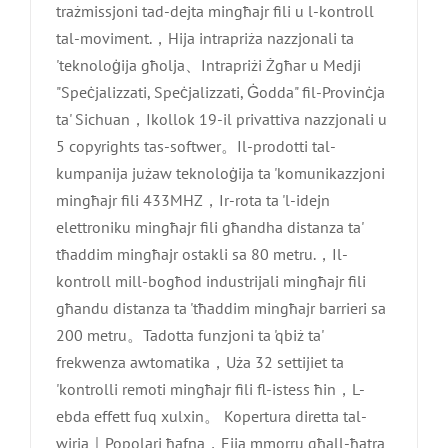
trażmissjoni tad-dejta mingħajr fili u l-kontroll
tal-moviment.，Hija intrapriża nazzjonali ta
'teknoloġija għolja、Intrapriżi Żgħar u Medji
"Speċjalizzati, Speċjalizzati, Ġodda" fil-Provinċja
ta' Sichuan，Ikollok 19-il privattiva nazzjonali u
5 copyrights tas-softwer。Il-prodotti tal-
kumpanija jużaw teknoloġija ta 'komunikazzjoni
mingħajr fili 433MHZ，Ir-rota ta 'l-idejn
elettroniku mingħajr fili għandha distanza ta'
tħaddim mingħajr ostakli sa 80 metru.，Il-
kontroll mill-bogħod industrijali mingħajr fili
għandu distanza ta 'tħaddim mingħajr barrieri sa
200 metru。Tadotta funzjoni ta 'qbiż ta'
frekwenza awtomatika，Uża 32 settijiet ta
'kontrolli remoti mingħajr fili fl-istess ħin，L-
ebda effett fuq xulxin。 Kopertura diretta tal-
wirja｜Popolari ħafna，Ejja mmorru għall-ħatra