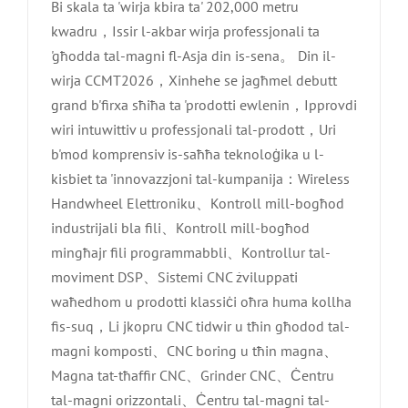
Bi skala ta 'wirja kbira ta' 202,000 metru
kwadru，Issir l-akbar wirja professjonali ta
'għodda tal-magni fl-Asja din is-sena。 Din il-
wirja CCMT2026，Xinhehe se jagħmel debutt
grand b'firxa sħiħa ta 'prodotti ewlenin，Ipprovdi
wiri intuwittiv u professjonali tal-prodott，Uri
b'mod komprensiv is-saħħa teknoloġika u l-
kisbiet ta 'innovazzjoni tal-kumpanija：Wireless
Handwheel Elettroniku、Kontroll mill-bogħod
industrijali bla fili、Kontroll mill-bogħod
mingħajr fili programmabbli、Kontrollur tal-
moviment DSP、Sistemi CNC żviluppati
waħedhom u prodotti klassiċi oħra huma kollha
fis-suq，Li jkopru CNC tidwir u tħin għodod tal-
magni komposti、CNC boring u tħin magna、
Magna tat-tħaffir CNC、Grinder CNC、Ċentru
tal-magni orizzontali、Ċentru tal-magni tal-