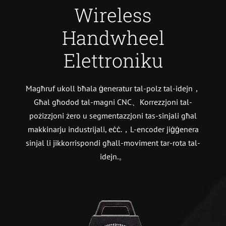
Wireless
Handwheel
Elettroniku
Magħruf ukoll bħala ġeneratur tal-polz tal-idejn，
Għal għodod tal-magni CNC、Korrezzjoni tal-
pożizzjoni żero u segmentazzjoni tas-sinjali għal
makkinarju industrijali, eċċ.，L-encoder jiġġenera
sinjal li jikkorrispondi għall-moviment tar-rota tal-
idejn.。