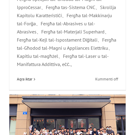
Ipproċessar、Fergħa tas-Sistema CNC、Skrollja
Kapitolu Karatteristiċi、Fergħa tal-Makkinarju
tal-Forġa、Fergħa tal-Abrasives u tal-
Abrasives、Fergħa tal-Materjali Superhard、
Fergħa tal-Kejl tal-Ispostament Diġitali、Fergħa
tal-Għodod tal-Magni u Appliances Elettriku、
Kapitlu tal-magħżel、Fergħa tal-Laser u tal-
L-ewwel rumanz esklussiv ta’ Core
Manifattura Addittiva, eċċ.。
Synthesis fir-rebbiegħa|allat：Nixtieq
biss inpattik illum!
fuq
Aqra iktar
Kummenti off
Xinhe
Aħbarijiet tal-Kumpanija
Technolog
dehret
fl-
14-
il
Wirja
tal-