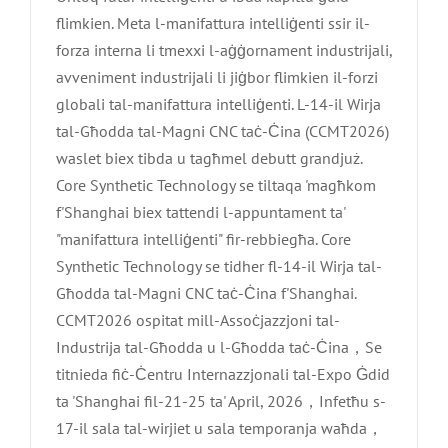
flimkien. Meta l-manifattura intelliġenti ssir il-
forza interna li tmexxi l-aġġornament industrijali,
avveniment industrijali li jiġbor flimkien il-forzi
globali tal-manifattura intelliġenti. L-14-il Wirja
tal-Għodda tal-Magni CNC taċ-Ċina (CCMT2026)
waslet biex tibda u tagħmel debutt grandjuż.
Core Synthetic Technology se tiltaqa 'magħkom
f'Shanghai biex tattendi l-appuntament ta'
"manifattura intelliġenti" fir-rebbiegħa. Core
Synthetic Technology se tidher fl-14-il Wirja tal-
Għodda tal-Magni CNC taċ-Ċina f'Shanghai.
CCMT2026 ospitat mill-Assoċjazzjoni tal-
Industrija tal-Għodda u l-Għodda taċ-Ċina，Se
titnieda fiċ-Ċentru Internazzjonali tal-Expo Ġdid
ta 'Shanghai fil-21-25 ta' April, 2026，Infetħu s-
17-il sala tal-wirjiet u sala temporanja waħda，