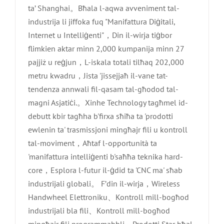
ta’ Shanghai。Bħala l-aqwa avveniment tal-
industrija li jiffoka fuq "Manifattura Diġitali,
Internet u Intelliġenti"，Din il-wirja tiġbor
flimkien aktar minn 2,000 kumpanija minn 27
pajjiż u reġjun，L-iskala totali tilħaq 202,000
metru kwadru，Jista 'jissejjaħ il-vane tat-
tendenza annwali fil-qasam tal-għodod tal-
magni Asjatiċi.。Xinhe Technology tagħmel id-
debutt kbir tagħha b'firxa sħiħa ta 'prodotti
ewlenin ta' trasmissjoni mingħajr fili u kontroll
tal-moviment，Aħtaf l-opportunità ta
'manifattura intelliġenti b'saħħa teknika hard-
core，Esplora l-futur il-ġdid ta 'CNC ma' sħab
industrijali globali。 F’din il-wirja，Wireless
Handwheel Elettroniku、Kontroll mill-bogħod
industrijali bla fili、Kontroll mill-bogħod
mingħajr fili programmabbli、Prodotti Star bħal