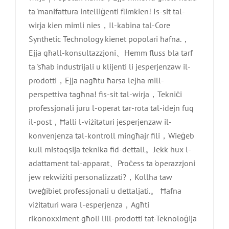
ta 'manifattura intelliġenti flimkien! Is-sit tal-
wirja kien mimli nies，Il-kabina tal-Core
Synthetic Technology kienet popolari ħafna.，
Ejja għall-konsultazzjoni、Hemm fluss bla tarf
ta 'sħab industrijali u klijenti li jesperjenzaw il-
prodotti，Ejja nagħtu ħarsa lejha mill-
perspettiva tagħna! fis-sit tal-wirja，Tekniċi
professjonali juru l-operat tar-rota tal-idejn fuq
il-post，Ħalli l-viżitaturi jesperjenzaw il-
konvenjenza tal-kontroll mingħajr fili，Wieġeb
kull mistoqsija teknika fid-dettall。Jekk hux l-
adattament tal-apparat、Proċess ta 'operazzjoni
jew rekwiżiti personalizzati?，Kollha taw
tweġibiet professjonali u dettaljati.。 Ħafna
viżitaturi wara l-esperjenza，Agħti
rikonoxximent għoli lill-prodotti tat-Teknoloġija