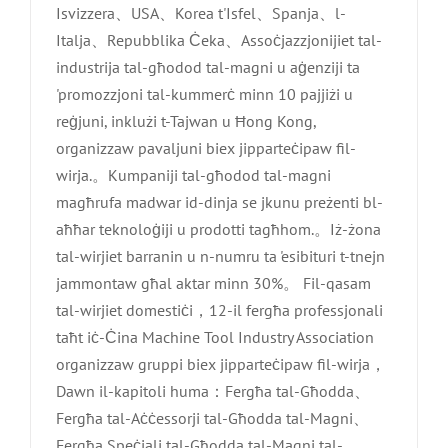
Isvizzera、USA、Korea t'Isfel、Spanja、l-
Italja、Repubblika Ċeka、Assoċjazzjonijiet tal-
industrija tal-għodod tal-magni u aġenziji ta
'promozzjoni tal-kummerċ minn 10 pajjiżi u
reġjuni, inklużi t-Tajwan u Ħong Kong,
organizzaw pavaljuni biex jipparteċipaw fil-
wirja.。Kumpaniji tal-għodod tal-magni
magħrufa madwar id-dinja se jkunu preżenti bl-
aħħar teknoloġiji u prodotti tagħhom.。Iż-żona
tal-wirjiet barranin u n-numru ta 'esibituri t-tnejn
jammontaw għal aktar minn 30%。 Fil-qasam
tal-wirjiet domestiċi，12-il fergħa professjonali
taħt iċ-Ċina Machine Tool Industry Association
organizzaw gruppi biex jipparteċipaw fil-wirja，
Dawn il-kapitoli huma：Fergħa tal-Għodda、
Fergħa tal-Aċċessorji tal-Għodda tal-Magni、
Fergħa Speċjali tal-Għodda tal-Magni tal-