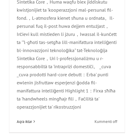
Sintetika Core，Huma waqfu biex jiddiskutu
kwistjonijiet ta 'kooperazzjoni mal-persunal fil-
fond.，L-atmosfera kienet sħuna u ordnata。Il-
persunal fuq il-post huwa dejjem entużjast，
Irċievi kull mistieden li jżuru，Iwassal il-kunċett
ta '"l-għoti tas-setgħa lill-manifattura intelliġenti
bl-innovazzjoni teknoloġika" tat-Teknoloġija
Sintetika Core，Uri l-professjonaliżmu u r-
responsabbiltà ta 'intrapriżi domestiċi。 _cuva
_cuva prodotti hard-core debutt：Erba' punti
ewlenin jisfruttaw esperjenzi ġodda fil-
manifattura intelliġenti Highlight 1：Firxa sħiħa
ta 'handwheels mingħajr fili，Faċilità ta'
Core Synthetic 2026 Avviż tal-Vaganzi
operazzjonijiet ta' rikostruzzjoni
tal-Jum tal-Knis tal-Qabar
fuq
Aqra iktar
Kummenti off
Aħbarijiet tal-Kumpanija
Core
Synthesis