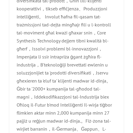
diversifikata tal-prodott，Għin lill-klijenti
kooperattivi，tikseb effiċjenza、Produzzjoni
intelliġenti。 Involut ħafna fil-qasam tat-
trażmissjoni tad-dejta mingħajr fili u l-kontroll
tal-moviment għal kważi għaxar snin，Core
Synthesis Technology dejjem tibni kwalità bl-
għerf，Issolvi problemi bl-innovazzjoni，
Impenjata li ssir intrapriża ġgant żgħira fl-
industrija，B'teknoloġiji brevettati ewlenin u
soluzzjonijiet ta 'prodotti diversifikati，Jservu
għexieren ta 'eluf ta' klijenti madwar id-dinja。
Ġbir ta '2000+ kumpanija tal-għodod tal-
magni，Iddekodifikazzjoni tal-Industrija biex
Oħloq il-Futur b'mod Intelliġenti Il-wirja tiġbor
flimkien aktar minn 2,000 kumpanija minn 27
pajjiż u reġjun madwar id-dinja.。Fiż-żona tal-
wirjiet barranin，il-Ġermanja、Ġappun、L-