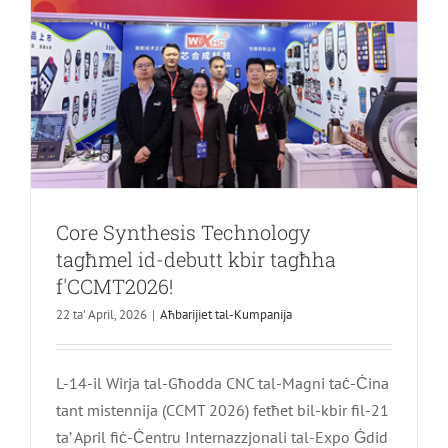
tal-
Festa
ta’
Jum
Mejju
Core Synthesis Technology
tagħmel id-debutt kbir tagħha
f'CCMT2026!
22 ta’ April, 2026
|
Aħbarijiet tal-Kumpanija
L-14-il Wirja tal-Għodda CNC tal-Magni taċ-Ċina
tant mistennija (CCMT 2026) fetħet bil-kbir fil-21
ta’ April fiċ-Ċentru Internazzjonali tal-Expo Ġdid