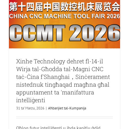
Avviż
tal-
Vaganzi
tal-
Jum
tal-
Knis
tal-
Qabar
Xinhe Technology dehret fl-14-il
Wirja tal-Għodda tal-Magni CNC
taċ-Ċina f'Shanghai，Sinċerament
nistednuk tingħaqad magħna għal
appuntament ta 'manifattura
intelliġenti
31 ta’ Marzu, 2026
|
Aħbarijiet tal-Kumpanija
Oħloq futur intelliġenti u ibda kapitlu ġdid