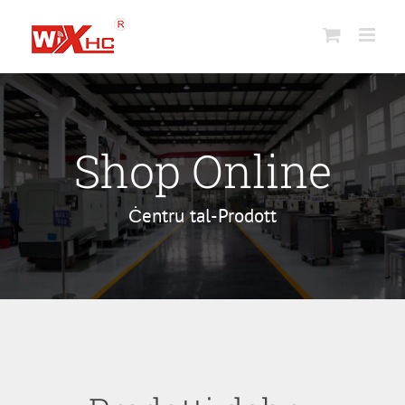
Aqbeż
għall-
kontenut
Shop Online
Ċentru tal-Prodott
Qalba Sintetika
Industrijali
Handwheel