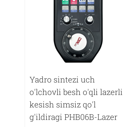
Yadro sintezi uch
o'lchovli besh o'qli lazerli
kesish simsiz qo'l
g'ildiragi PHB06B-Lazer