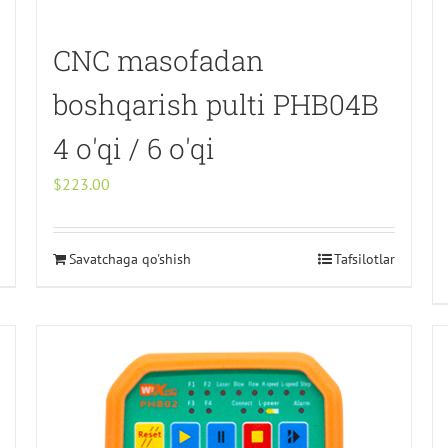
CNC masofadan
boshqarish pulti PHB04B
4 o'qi / 6 o'qi
$
223.00
Savatchaga qo'shish
Tafsilotlar