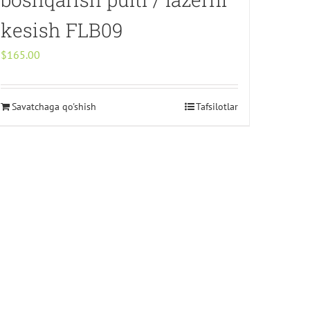
kesish FLB09
$
165.00
Savatchaga qo'shish
Tafsilotlar