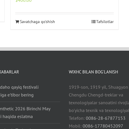
$
400.00
Savatchaga qo'shish
Tafsilotlar
 XABARLAR
WIXHC BILAN BOG'LANISH
daho qayiq festivali
1919-son, 1919 yil, Shuagyon y
ga e'tibor bering
Chengdu Chengd-treklar va
texnologiyalar sanoatini rivojl
nthetic 2026 Birinchi May
bo'yicha texnik va texnologiya
i haqida eslatma
Telefon:
0086-28-67877153
Mobil:
0086-17780452097