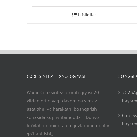
Tafsilotlar
CORE SINTEZ TEXNOLOGIYASI
SO'NGGI
Wixhc Core sintez texnologiyasi 20
2026Aj
yildan ortiq vaqt davomida simsiz
bayrami
uzatishni va harakatni boshqarish
Core Sy
sohasida ko'p ishlamoqda，Dunyo
bayram
bo'ylab o'n minglab mijozlarning odatiy
qo'llanilishi。