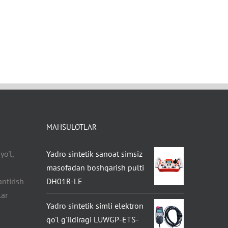
MAHSULOTLAR
o'l,
Yadro sintetik sanoat simsiz
masofadan boshqarish pulti
antirish
DH01R-LE
lar
Yadro sintetik simli elektron
qo'l g'ildiragi LUWGP-ETS-