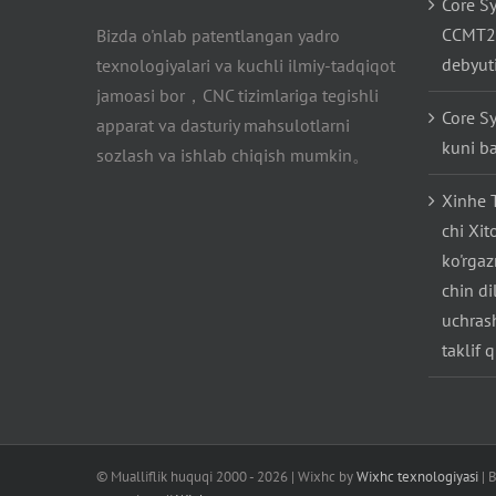
Core S
CCMT20
Bizda o'nlab patentlangan yadro
debyuti
texnologiyalari va kuchli ilmiy-tadqiqot
jamoasi bor，CNC tizimlariga tegishli
Core S
apparat va dasturiy mahsulotlarni
kuni b
sozlash va ishlab chiqish mumkin。
Xinhe 
chi Xi
ko'rga
chin di
uchras
taklif 
© Mualliflik huquqi 2000 -
2026 | Wixhc by
Wixhc texnologiyasi
| 