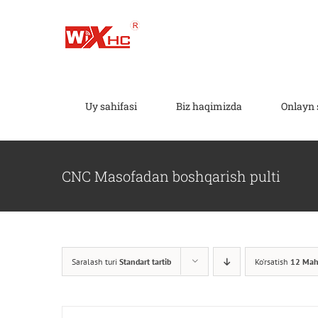
Tarkibga
o'tish
Uy sahifasi
Biz haqimizda
Onlayn 
CNC Masofadan boshqarish pulti
Saralash turi
Standart tartib
Ko'rsatish
12 Mah