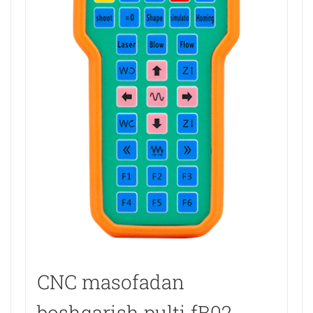
CNC masofadan
boshqarish pulti fB02