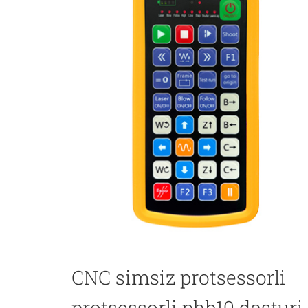
CNC simsiz protsessorli
protsessorli phb10 dasturi