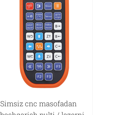
Simsiz cnc masofadan
boshqarish pulti / lazerni