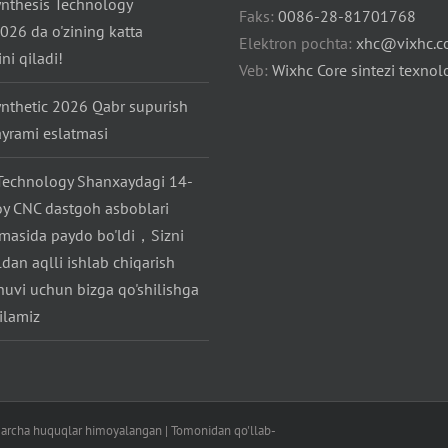
ynthesis Technology
Faks:
0086-28-81701768
26 da o'zining katta
Elektron pochta:
xhc@vixhc.
ni qiladi!
Veb:
Wixhc Core sintezi texnol
ynthetic 2026 Qabr supurish
ayrami eslatmasi
Technology Shanxaydagi 14-
toy CNC dastgoh asboblari
zmasida paydo bo'ldi，Sizni
ldan aqlli ishlab chiqarish
huvi uchun bizga qo'shilishga
qilamiz
Barcha huquqlar himoyalangan | Tomonidan qo'llab-