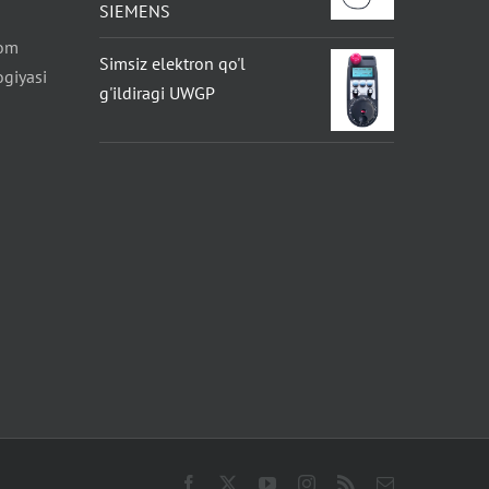
SIEMENS
com
Simsiz elektron qo'l
ogiyasi
g'ildiragi UWGP
Facebook
X
Youtube
Instagram
RSS
Elektron