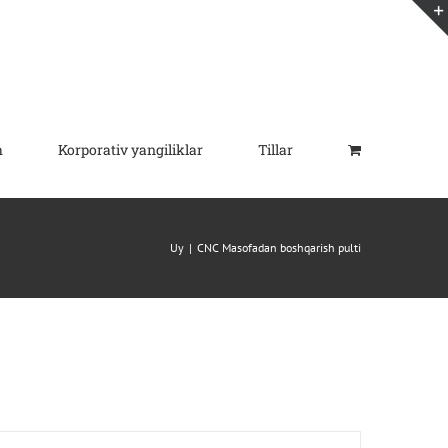
h
Korporativ yangiliklar
Tillar
Uy
CNC Masofadan boshqarish pulti