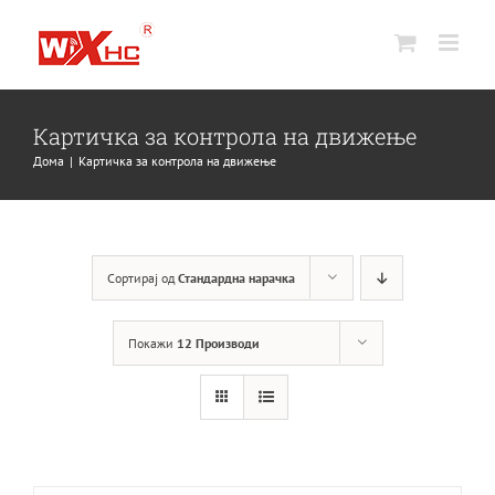
Прескокнете
на
содржина
Картичка за контрола на движење
Дома
Картичка за контрола на движење
Сортирај од
Стандардна нарачка
Покажи
12 Производи