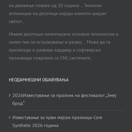
на движење повеќе од 20 години，Типични
апликации на десетици илјади клиенти ширум
светот。
Имаме десетици патентирани основни технологии и
силен тим за истражување и развој，Може да ги
прилагоди и развива хардвер и софтверски
производи поврзани со CNC системите。
НЕОДАМНЕШНИ ОБЈАВУВАЊА
2026Известување за празник на фестивалот „Змеј
брод“
Известување за први мајски празници Core
Synthetic 2026 година