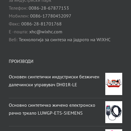
за индустриски парк
Телефон:
0086-28-67877153
Мобилен:
0086-17780452097
Факс:
0086-28-81701768
Е -пошта:
xhc@wixhc.com
Веб:
Технологија за синтеза на јадрото на WIXHC
ПРОИЗВОДИ
Основен синтетички индустриски безжичен
далечински управувач DH01R-LE
Основно синтетичко жичено електронско
рачно тркало LUWGP-ETS-SIEMENS