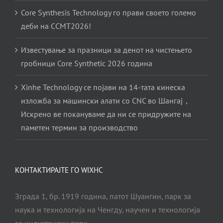
Core Synthesis Technology го прави своето големо
деби на CCMT2026!
Известување за празници за денот на чистењето
гробници Core Synthetic 2026 година
Xinhe Technology се појави на 14-тата кинеска
изложба за машински алати со CNC во Шангај，
Искрено ве покануваме да ни се придружите на
паметен термин за производство
КОНТАКТИРАЈТЕ ГО WIXHC
Зграда 1, бр. 1919 година, патот Шуангин, парк за
наука и технологија на Ченгду, научен и технологија