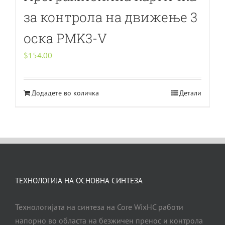
за контрола на движење 3
оска PMK3-V
$
154.00
Додадете во количка
Детали
ТЕХНОЛОГИЈА НА ОСНОВНА СИНТЕЗА
Технологијата на синтеза на Core WixHC работи
напорно во областа на безжичен пренос и контрола